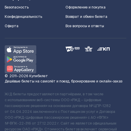
Безопасность
Оформление и покупка
Конфиденциальность
Возврат и обмен билета
Оферта
Все вопросы и ответы
©
2011–2026
Купибилет
Дешёвые билеты на самолёт и поезд, бронирование и онлайн-заказ
Ж/Д билеты предоставляются партнёрами, в том числе
с использованием веб-системы ООО «РЖД – Цифровые
пассажирские решения» на основании договора № ЦПР-1282
от 04.04.2024 заключенного с Поставщиком услуг и Договора
ООО «РЖД-Цифровые пассажирские решения» c АО «ФПК»
№ ФПК-22-316 от 27.12.2022 г. Сайт не является официальным
ресурсом ОАО «РЖД». Стоимость билетов включает сервисный