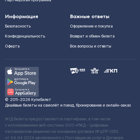
Партнерская программа
Информация
Важные ответы
Безопасность
Оформление и покупка
Конфиденциальность
Возврат и обмен билета
Оферта
Все вопросы и ответы
©
2011–2026
Купибилет
Дешёвые билеты на самолёт и поезд, бронирование и онлайн-заказ
Ж/Д билеты предоставляются партнёрами, в том числе
с использованием веб-системы ООО «РЖД – Цифровые
пассажирские решения» на основании договора № ЦПР-1282
от 04.04.2024 заключенного с Поставщиком услуг и Договора