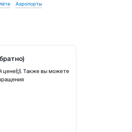
лёте
Аэропорты
обратно)
й цене🙌. Также вы можете
звращения