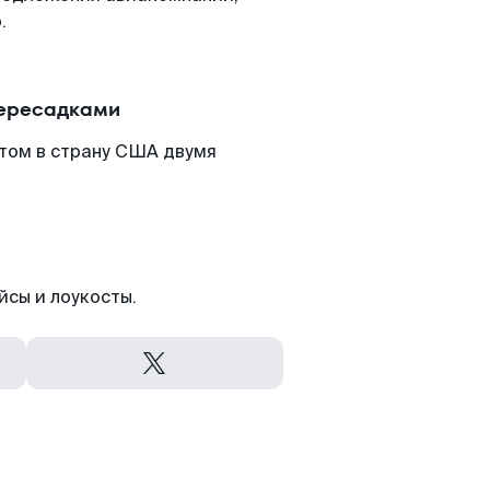
.
пересадками
етом в страну США двумя
йсы и лоукосты.