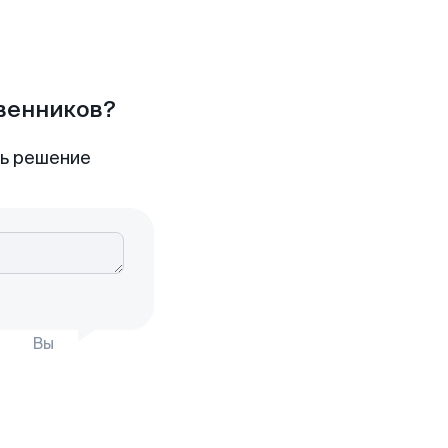
твенников?
ть решение
Вы