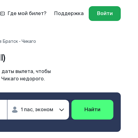
Где мой билет?
Поддержка
Войти
 Братск - Чикаго
I)
 даты вылета, чтобы
 Чикаго недорого.
Найти