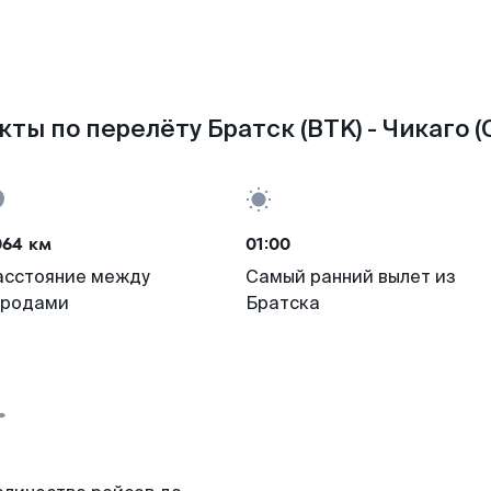
ты по перелёту Братск (BTK) - Чикаго (
064 км
01:00
асстояние между
Самый ранний вылет из
ородами
Братска