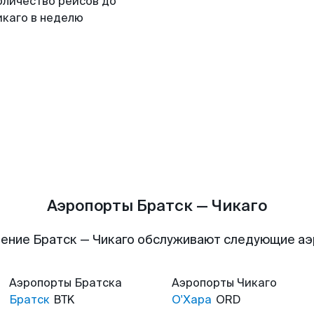
оличество рейсов до
икаго в неделю
Аэропорты Братск — Чикаго
ение Братск — Чикаго обслуживают следующие а
Аэропорты
Братска
Аэропорты
Чикаго
Братск
BTK
О'Хара
ORD