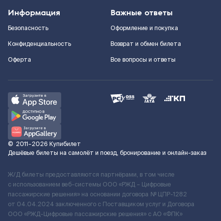
Информация
Важные ответы
Безопасность
Оформление и покупка
Конфиденциальность
Возврат и обмен билета
Оферта
Все вопросы и ответы
©
2011–2026
Купибилет
Дешёвые билеты на самолёт и поезд, бронирование и онлайн-заказ
Ж/Д билеты предоставляются партнёрами, в том числе
с использованием веб-системы ООО «РЖД – Цифровые
пассажирские решения» на основании договора № ЦПР-1282
от 04.04.2024 заключенного с Поставщиком услуг и Договора
ООО «РЖД-Цифровые пассажирские решения» c АО «ФПК»