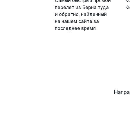
Самый быстрый прямой
К
перелет из Берна туда
К
и обратно, найденный
на нашем сайте за
последнее время
Напра