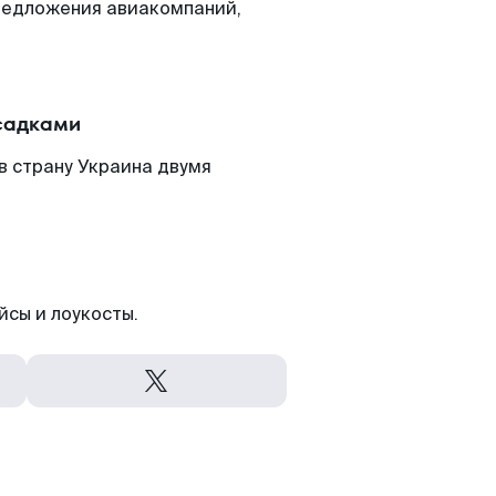
редложения авиакомпаний,
есадками
в страну Украина двумя
йсы и лоукосты.