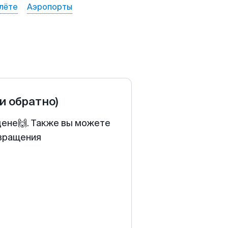
лёте
Аэропорты
 и обратно)
цене🙌. Также вы можете
звращения