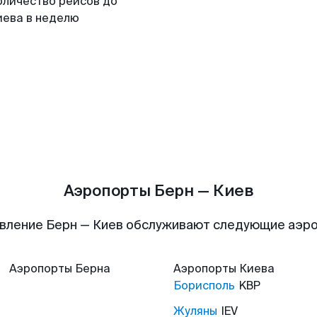
оличество рейсов до
иева в неделю
Аэропорты Берн — Киев
вление Берн — Киев обслуживают следующие аэр
Аэропорты
Берна
Аэропорты
Киева
Борисполь
KBP
Жуляны
IEV