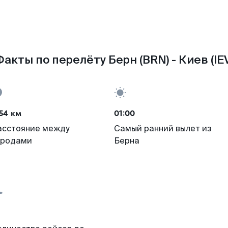
Факты по перелёту Берн (BRN) - Киев (IEV
54 км
01:00
асстояние между
Самый ранний вылет из
ородами
Берна