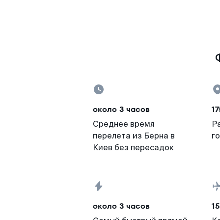
около 3 часов
17
Среднее время
Р
перелета из Берна в
г
Киев без пересадок
около 3 часов
15