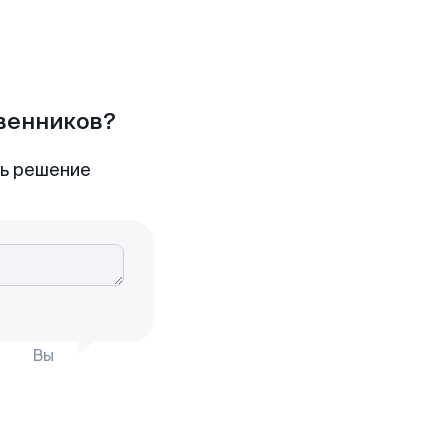
твенников?
ть решение
Вы