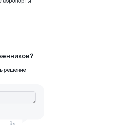
е аэропорты
твенников?
ть решение
Вы