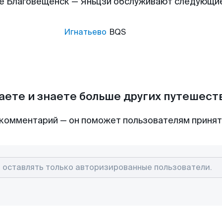
е Благовещенск — Яньцзи обслуживают следующи
Игнатьево
BQS
аете и знаете больше других путешес
комментарий — он поможет пользователям приня