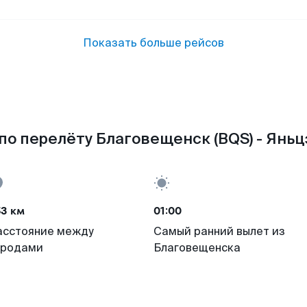
Показать больше рейсов
по перелёту Благовещенск (BQS) - Яньцз
53 км
01:00
асстояние между
Самый ранний вылет из
ородами
Благовещенска