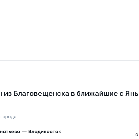
 из Благовещенска в ближайшие с Янь
 города
натьево
—
Владивосток
о