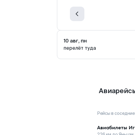
10 авг, пн
перелёт туда
Авиарейсы
Рейсы в соседние
Авиабилеты
Иг
226
км до
Яньцзи