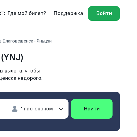
Где мой билет?
Поддержка
Войти
 Благовещенск - Яньцзи
(YNJ)
ы вылета, чтобы
щенска недорого.
Найти