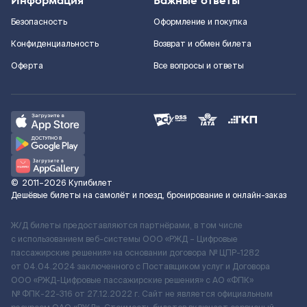
Информация
Важные ответы
Безопасность
Оформление и покупка
Конфиденциальность
Возврат и обмен билета
Оферта
Все вопросы и ответы
©
2011–2026
Купибилет
Дешёвые билеты на самолёт и поезд, бронирование и онлайн-заказ
Ж/Д билеты предоставляются партнёрами, в том числе
с использованием веб-системы ООО «РЖД – Цифровые
пассажирские решения» на основании договора № ЦПР-1282
от 04.04.2024 заключенного с Поставщиком услуг и Договора
ООО «РЖД-Цифровые пассажирские решения» c АО «ФПК»
№ ФПК-22-316 от 27.12.2022 г. Сайт не является официальным