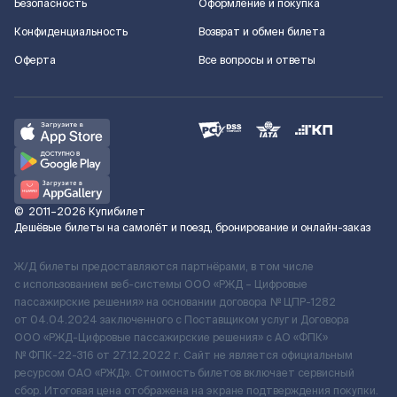
Безопасность
Оформление и покупка
Конфиденциальность
Возврат и обмен билета
Оферта
Все вопросы и ответы
©
2011–2026
Купибилет
Дешёвые билеты на самолёт и поезд, бронирование и онлайн-заказ
Ж/Д билеты предоставляются партнёрами, в том числе
с использованием веб-системы ООО «РЖД – Цифровые
пассажирские решения» на основании договора № ЦПР-1282
от 04.04.2024 заключенного с Поставщиком услуг и Договора
ООО «РЖД-Цифровые пассажирские решения» c АО «ФПК»
№ ФПК-22-316 от 27.12.2022 г. Сайт не является официальным
ресурсом ОАО «РЖД». Стоимость билетов включает сервисный
сбор. Итоговая цена отображена на экране подтверждения покупки.