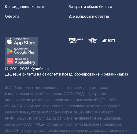
Конфиденциальность
Возврат и обмен билета
Оферта
Все вопросы и ответы
©
2011–2026
Купибилет
Дешёвые билеты на самолёт и поезд, бронирование и онлайн-заказ
Ж/Д билеты предоставляются партнёрами, в том числе
с использованием веб-системы ООО «РЖД – Цифровые
пассажирские решения» на основании договора № ЦПР-1282
от 04.04.2024 заключенного с Поставщиком услуг и Договора
ООО «РЖД-Цифровые пассажирские решения» c АО «ФПК»
№ ФПК-22-316 от 27.12.2022 г. Сайт не является официальным
ресурсом ОАО «РЖД». Стоимость билетов включает сервисный
сбор. Итоговая цена отображена на экране подтверждения покупки.
По вопросам рассмотрения обращений, жалоб, претензий граждан