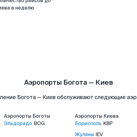
оличество рейсов до
иева в неделю
Аэропорты Богота — Киев
ление Богота — Киев обслуживают следующие аэ
Аэропорты
Боготы
Аэропорты
Киева
Эльдорадо
BOG
Борисполь
KBP
Жуляны
IEV