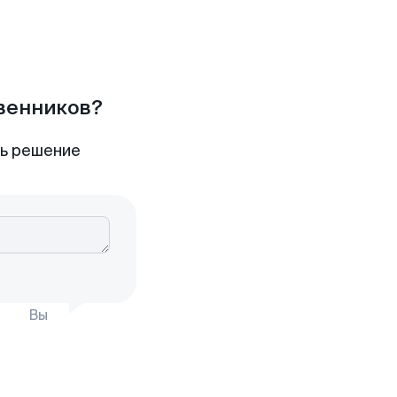
твенников?
ть решение
Вы