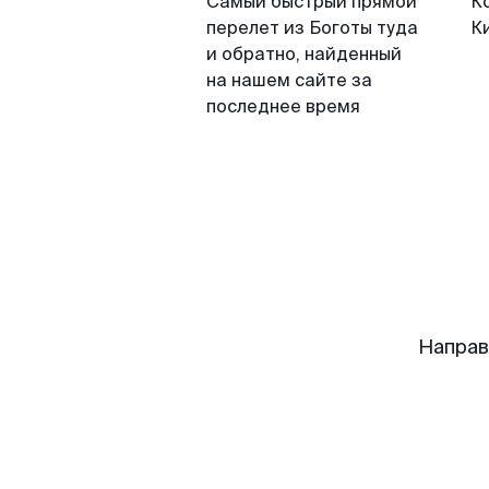
Самый быстрый прямой
К
перелет из Боготы туда
К
и обратно, найденный
на нашем сайте за
последнее время
Направ