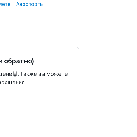
лёте
Аэропорты
и обратно)
 цене🙌. Также вы можете
звращения