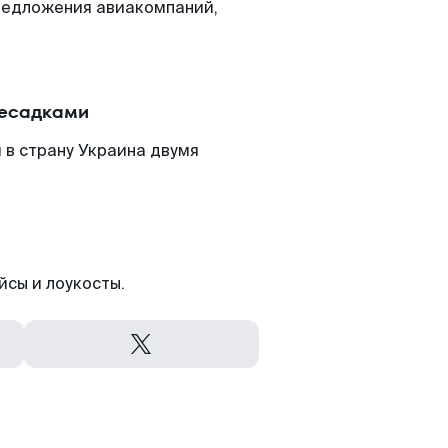
редложения авиакомпаний,
ресадками
 в страну Украина двумя
йсы и лоукосты.