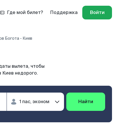
Где мой билет?
Поддержка
Войти
в Богота - Киев
даты вылета, чтобы
в Киев недорого.
Найти