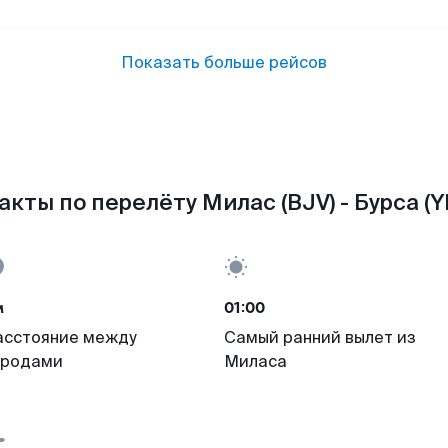
Показать больше рейсов
акты по перелёту Милас (BJV) - Бурса (YE
м
01:00
асстояние между
Самый ранний вылет из
ородами
Миласа