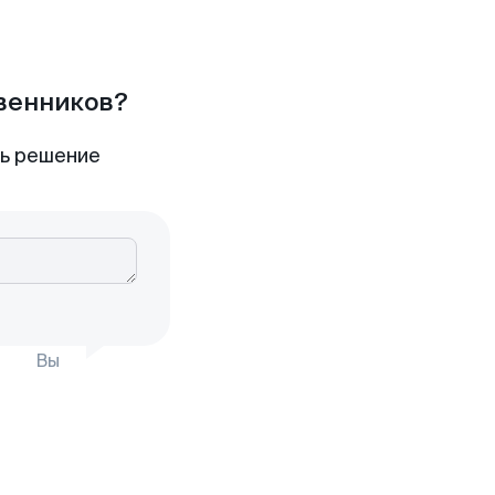
твенников?
ть решение
Вы