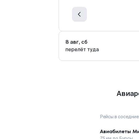
8 авг, сб
перелёт туда
Авиар
Рейсы в соседние
Авиабилеты
М
75
км до
Бурсы