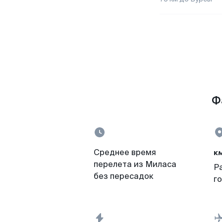
Ф
к
Среднее время
перелета из Миласа
Р
без пересадок
г