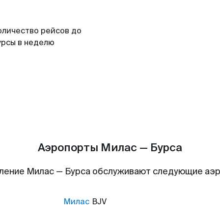
оличество рейсов до
урсы в неделю
Аэропорты Милас — Бурса
ление Милас — Бурса обслуживают следующие аэ
Милас
BJV