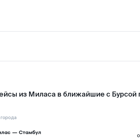
ейсы из Миласа в ближайшие с Бурсой 
 города
илас
—
Стамбул
о