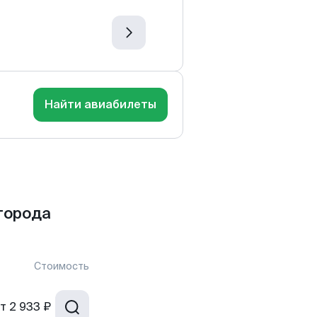
Найти авиабилеты
города
Стоимость
т
2 933 ₽