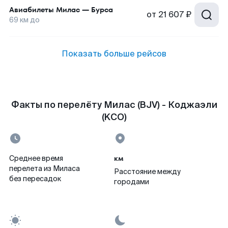
Авиабилеты
Милас
—
Бурса
от
21 607 ₽
69
км до
Показать больше рейсов
Факты по перелёту Милас (BJV) - Коджаэли
(KCO)
км
Среднее время
перелета из Миласа
Расстояние между
без пересадок
городами