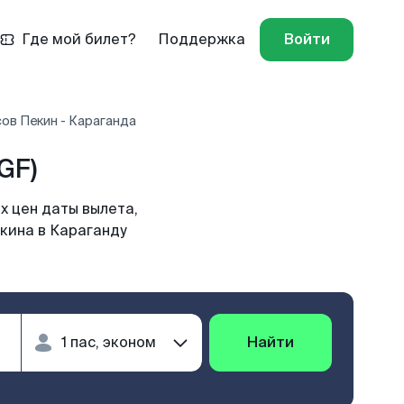
Где мой билет?
Поддержка
Войти
ов Пекин - Караганда
GF)
х цен даты вылета,
екина в Караганду
Найти