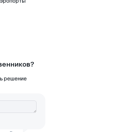
аэропорты
твенников?
ть решение