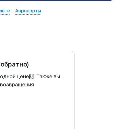
лёте
Аэропорты
 обратно)
годной цене🙌. Также вы
у возвращения