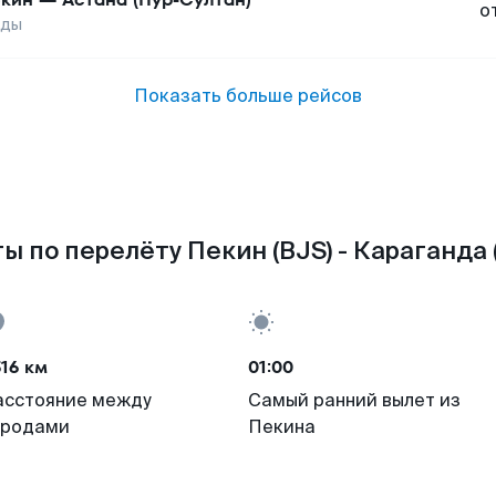
о
нды
Показать больше рейсов
ы по перелёту Пекин (BJS) - Караганда 
16 км
01:00
асстояние между
Самый ранний вылет из
ородами
Пекина