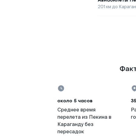
201
км до
Карага
Факт
около 5 часов
35
Среднее время
Р
перелета из Пекина в
г
Караганду без
пересадок