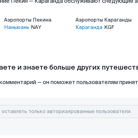
ние Пекин — Караганда обслуживают следующие 
Аэропорты
Пекина
Аэропорты
Караганды
Наньюань
NAY
Караганда
KGF
аете и знаете больше других путешес
комментарий — он поможет пользователям приня