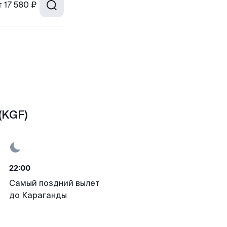
т
17 580 ₽
(KGF)
22:00
Самый поздний вылет
до Караганды