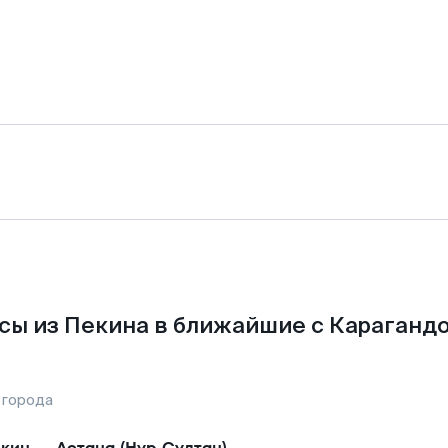
сы из Пекина в ближайшие с Карагандо
 города
кин
—
Астана (Нур-Султан)