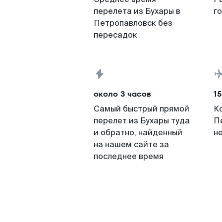
перелета из Бухары в
г
Петропавловск без
пересадок
около 3 часов
15
Самый быстрый прямой
К
перелет из Бухары туда
П
и обратно, найденный
н
на нашем сайте за
последнее время