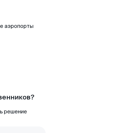
ие аэропорты
твенников?
ть решение