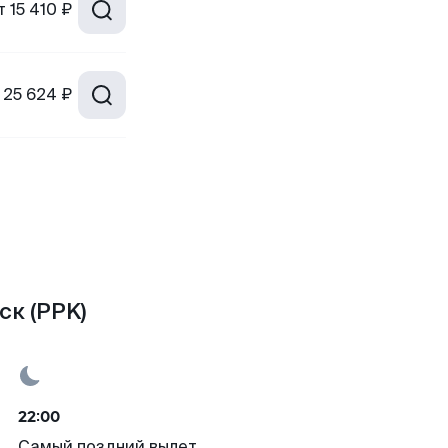
т
15 410 ₽
25 624 ₽
ск (PPK)
22:00
Самый поздний вылет