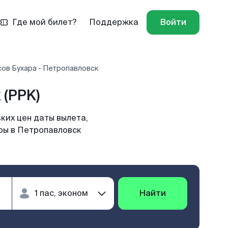
Где мой билет?
Поддержка
Войти
ов Бухара - Петропавловск
 (PPK)
ких цен даты вылета,
ары в Петропавловск
Найти