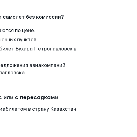
а самолет без комиссии?
аются по цене.
нечных пунктов.
 билет Бухара Петропавловск в
редложения авиакомпаний,
павловска.
с или с пересадками
иабилетом в страну Казахстан