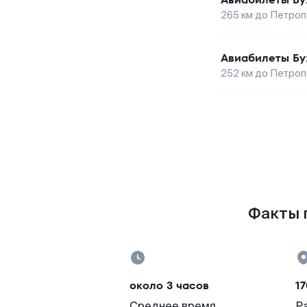
265
км до
Петроп
Авиабилеты
Бу
252
км до
Петроп
Факты п
около 3 часов
17
Среднее время
Р