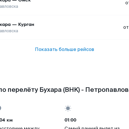
о
авловска
хара
—
Курган
от
авловска
Показать больше рейсов
о перелёту Бухара (BHK) - Петропавлов
04 км
01:00
асстояние между
Самый ранний вылет из