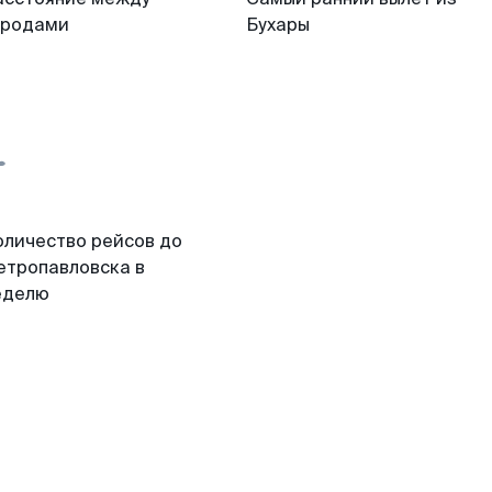
ородами
Бухары
оличество рейсов до
етропавловска в
еделю