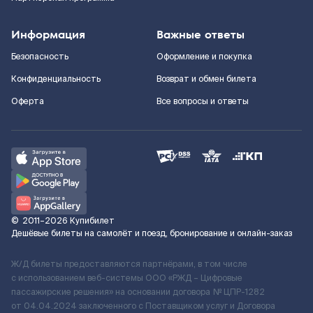
Информация
Важные ответы
Безопасность
Оформление и покупка
Конфиденциальность
Возврат и обмен билета
Оферта
Все вопросы и ответы
©
2011–2026
Купибилет
Дешёвые билеты на самолёт и поезд, бронирование и онлайн-заказ
Ж/Д билеты предоставляются партнёрами, в том числе
с использованием веб-системы ООО «РЖД – Цифровые
пассажирские решения» на основании договора № ЦПР-1282
от 04.04.2024 заключенного с Поставщиком услуг и Договора