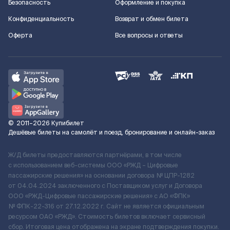
Безопасность
Оформление и покупка
Конфиденциальность
Возврат и обмен билета
Оферта
Все вопросы и ответы
©
2011–2026
Купибилет
Дешёвые билеты на самолёт и поезд, бронирование и онлайн-заказ
Ж/Д билеты предоставляются партнёрами, в том числе
с использованием веб-системы ООО «РЖД – Цифровые
пассажирские решения» на основании договора № ЦПР-1282
от 04.04.2024 заключенного с Поставщиком услуг и Договора
ООО «РЖД-Цифровые пассажирские решения» c АО «ФПК»
№ ФПК-22-316 от 27.12.2022 г. Сайт не является официальным
ресурсом ОАО «РЖД». Стоимость билетов включает сервисный
сбор. Итоговая цена отображена на экране подтверждения покупки.