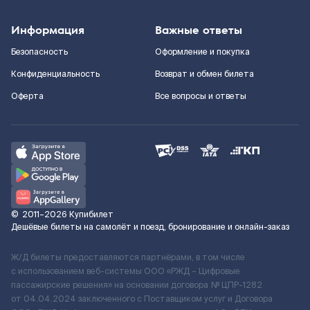
Информация
Важные ответы
Безопасность
Оформление и покупка
Конфиденциальность
Возврат и обмен билета
Оферта
Все вопросы и ответы
©
2011–2026
Купибилет
Дешёвые билеты на самолёт и поезд, бронирование и онлайн-заказ
Ж/Д билеты предоставляются партнёрами, в том числе
с использованием веб-системы ООО «РЖД – Цифровые
пассажирские решения» на основании договора № ЦПР-1282
от 04.04.2024 заключенного с Поставщиком услуг и Договора