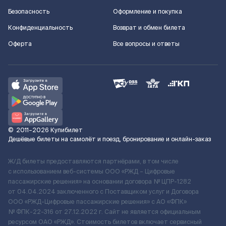
Безопасность
Оформление и покупка
Конфиденциальность
Возврат и обмен билета
Оферта
Все вопросы и ответы
©
2011–2026
Купибилет
Дешёвые билеты на самолёт и поезд, бронирование и онлайн-заказ
Ж/Д билеты предоставляются партнёрами, в том числе
с использованием веб-системы ООО «РЖД – Цифровые
пассажирские решения» на основании договора № ЦПР-1282
от 04.04.2024 заключенного с Поставщиком услуг и Договора
ООО «РЖД-Цифровые пассажирские решения» c АО «ФПК»
№ ФПК-22-316 от 27.12.2022 г. Сайт не является официальным
ресурсом ОАО «РЖД». Стоимость билетов включает сервисный