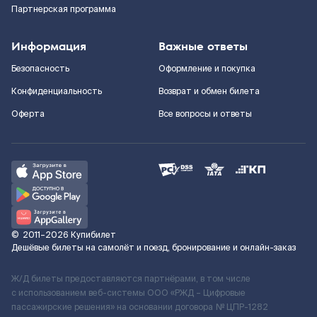
Партнерская программа
Информация
Важные ответы
Безопасность
Оформление и покупка
Конфиденциальность
Возврат и обмен билета
Оферта
Все вопросы и ответы
©
2011–2026
Купибилет
Дешёвые билеты на самолёт и поезд, бронирование и онлайн-заказ
Ж/Д билеты предоставляются партнёрами, в том числе
с использованием веб-системы ООО «РЖД – Цифровые
пассажирские решения» на основании договора № ЦПР-1282