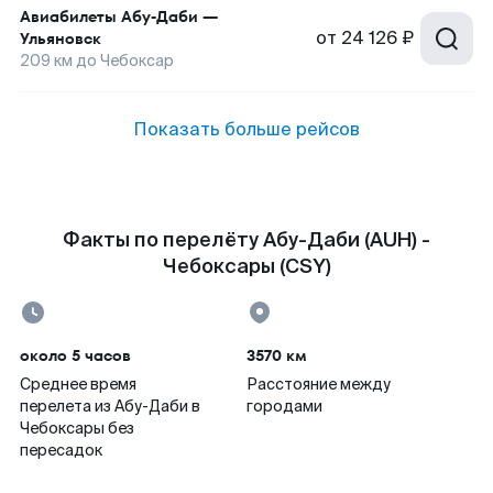
Авиабилеты
Абу-Даби
—
от
24 126 ₽
Ульяновск
209
км до
Чебоксар
Показать больше рейсов
Факты по перелёту Абу-Даби (AUH) -
Чебоксары (CSY)
около 5 часов
3570 км
Среднее время
Расстояние между
перелета из Абу-Даби в
городами
Чебоксары без
пересадок