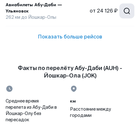
Авиабилеты
Абу-Даби
—
от
24 126 ₽
Ульяновск
262
км до
Йошкар-Олы
Показать больше рейсов
Факты по перелёту Абу-Даби (AUH) -
Йошкар-Ола (JOK)
км
Среднее время
перелета из Абу-Даби в
Расстояние между
Йошкар-Олу без
городами
пересадок