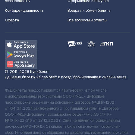
Безопасность
Оформление и покупка
Конфиденциальность
Возврат и обмен билета
Оферта
Все вопросы и ответы
©
2011–2026
Купибилет
Дешёвые билеты на самолёт и поезд, бронирование и онлайн-заказ
Ж/Д билеты предоставляются партнёрами, в том числе
с использованием веб-системы ООО «РЖД – Цифровые
пассажирские решения» на основании договора № ЦПР-1282
от 04.04.2024 заключенного с Поставщиком услуг и Договора
ООО «РЖД-Цифровые пассажирские решения» c АО «ФПК»
№ ФПК-22-316 от 27.12.2022 г. Сайт не является официальным
ресурсом ОАО «РЖД». Стоимость билетов включает сервисный
сбор. Итоговая цена отображена на экране подтверждения покупки.