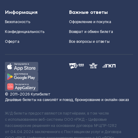
Информация
Важные ответы
Безопасность
Оформление и покупка
Конфиденциальность
Возврат и обмен билета
Оферта
Все вопросы и ответы
©
2011–2026
Купибилет
Дешёвые билеты на самолёт и поезд, бронирование и онлайн-заказ
Ж/Д билеты предоставляются партнёрами, в том числе
с использованием веб-системы ООО «РЖД – Цифровые
пассажирские решения» на основании договора № ЦПР-1282
от 04.04.2024 заключенного с Поставщиком услуг и Договора