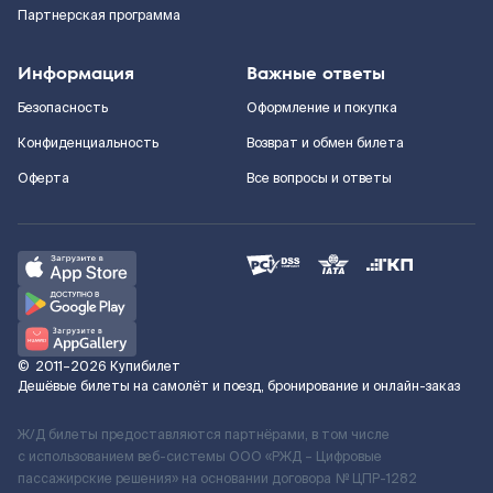
Партнерская программа
Информация
Важные ответы
Безопасность
Оформление и покупка
Конфиденциальность
Возврат и обмен билета
Оферта
Все вопросы и ответы
©
2011–2026
Купибилет
Дешёвые билеты на самолёт и поезд, бронирование и онлайн-заказ
Ж/Д билеты предоставляются партнёрами, в том числе
с использованием веб-системы ООО «РЖД – Цифровые
пассажирские решения» на основании договора № ЦПР-1282