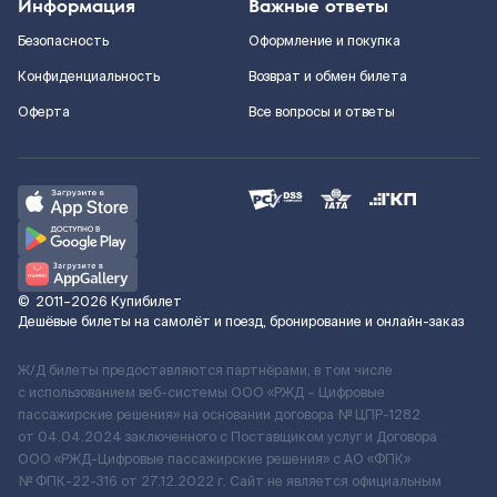
Информация
Важные ответы
Безопасность
Оформление и покупка
Конфиденциальность
Возврат и обмен билета
Оферта
Все вопросы и ответы
©
2011–2026
Купибилет
Дешёвые билеты на самолёт и поезд, бронирование и онлайн-заказ
Ж/Д билеты предоставляются партнёрами, в том числе
с использованием веб-системы ООО «РЖД – Цифровые
пассажирские решения» на основании договора № ЦПР-1282
от 04.04.2024 заключенного с Поставщиком услуг и Договора
ООО «РЖД-Цифровые пассажирские решения» c АО «ФПК»
№ ФПК-22-316 от 27.12.2022 г. Сайт не является официальным