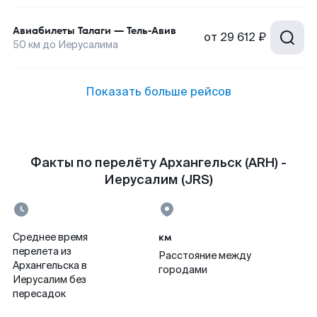
Авиабилеты
Талаги
—
Тель-Авив
от
29 612 ₽
50
км до
Иерусалима
Показать больше рейсов
Факты по перелёту Архангельск (ARH) -
Иерусалим (JRS)
км
Среднее время
перелета из
Расстояние между
Архангельска в
городами
Иерусалим без
пересадок