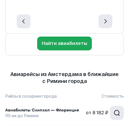
Найти авиабилеты
Авиарейсы из Амстердама в ближайшие
с Римини города
Рейсы в соседние города
Стоимость
Авиабилеты
Схипхол
—
Флоренция
от
8 182 ₽
115
км до
Римини