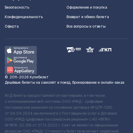
Безопасность
Оформление и покупка
Конфиденциальность
Возврат и обмен билета
Оферта
Все вопросы и ответы
©
2011–2026
Купибилет
Дешёвые билеты на самолёт и поезд, бронирование и онлайн-заказ
Ж/Д билеты предоставляются партнёрами, в том числе
с использованием веб-системы ООО «РЖД – Цифровые
пассажирские решения» на основании договора № ЦПР-1282
от 04.04.2024 заключенного с Поставщиком услуг и Договора
ООО «РЖД-Цифровые пассажирские решения» c АО «ФПК»
№ ФПК-22-316 от 27.12.2022 г. Сайт не является официальным
ресурсом ОАО «РЖД». Стоимость билетов включает сервисный