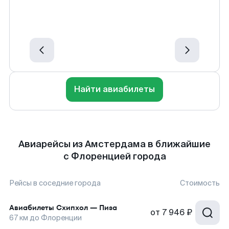
Найти авиабилеты
Авиарейсы из Амстердама в ближайшие
с Флоренцией города
Рейсы в соседние города
Стоимость
Авиабилеты
Схипхол
—
Пиза
от
7 946 ₽
67
км до
Флоренции