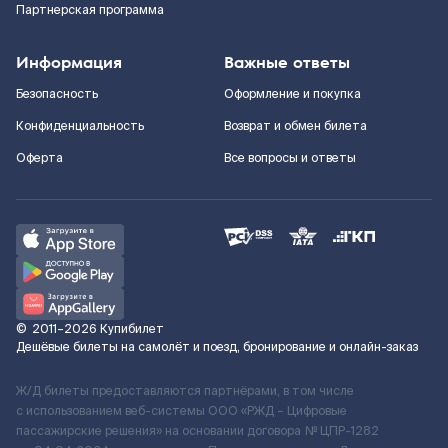
Партнерская программа
Информация
Важные ответы
Безопасность
Оформление и покупка
Конфиденциальность
Возврат и обмен билета
Оферта
Все вопросы и ответы
©
2011–2026
Купибилет
Дешёвые билеты на самолёт и поезд, бронирование и онлайн-заказ
Ж/Д билеты предоставляются партнёрами, в том числе
с использованием веб-системы ООО «РЖД – Цифровые
пассажирские решения» на основании договора № ЦПР-1282