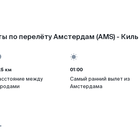
ы по перелёту Амстердам (AMS) - Киль 
25 км
01:00
асстояние между
Самый ранний вылет из
ородами
Амстердама