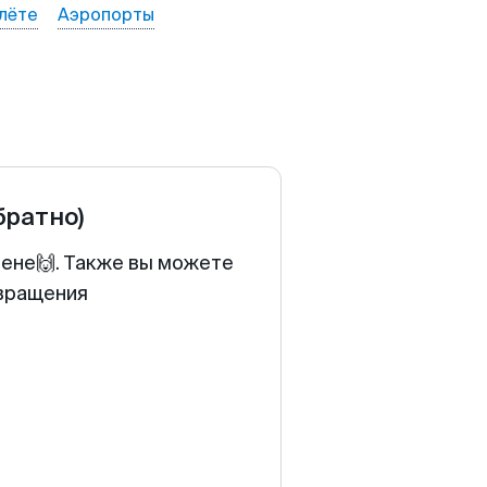
лёте
Аэропорты
братно)
цене🙌. Также вы можете
звращения