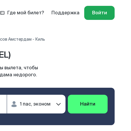
Где мой билет?
Поддержка
Войти
сов Амстердам - Киль
EL)
ы вылета, чтобы
рдама недорого.
Найти