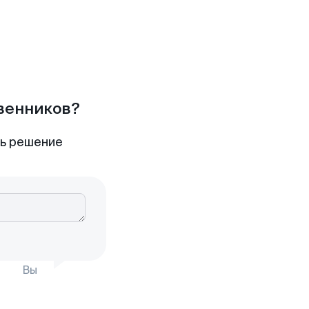
твенников?
ть решение
Вы