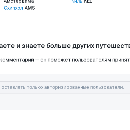
Амстердама
Киль
KEL
Схипхол
AMS
аете и знаете больше других путешес
комментарий — он поможет пользователям приня