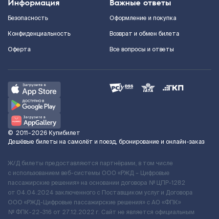
Информация
Важные ответы
Безопасность
Оформление и покупка
Конфиденциальность
Возврат и обмен билета
Оферта
Все вопросы и ответы
©
2011–2026
Купибилет
Дешёвые билеты на самолёт и поезд, бронирование и онлайн-заказ
Ж/Д билеты предоставляются партнёрами, в том числе
с использованием веб-системы ООО «РЖД – Цифровые
пассажирские решения» на основании договора № ЦПР-1282
от 04.04.2024 заключенного с Поставщиком услуг и Договора
ООО «РЖД-Цифровые пассажирские решения» c АО «ФПК»
№ ФПК-22-316 от 27.12.2022 г. Сайт не является официальным