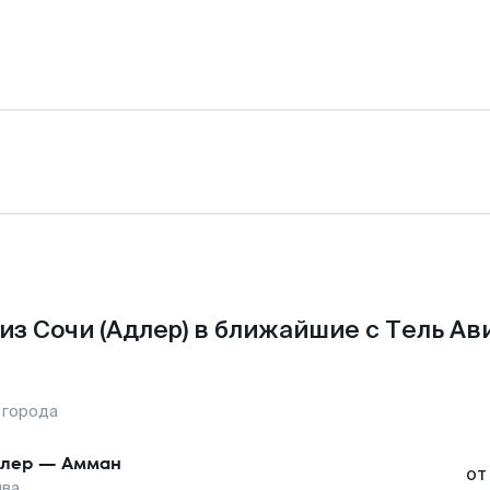
из Сочи (Адлер) в ближайшие с Тель Ав
 города
лер
—
Амман
от
ива