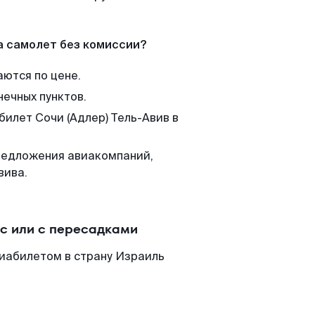
а самолет без комиссии?
аются по цене.
нечных пунктов.
билет Сочи (Адлер) Тель-Авив в
редложения авиакомпаний,
вива.
йс или с пересадками
виабилетом в страну Израиль