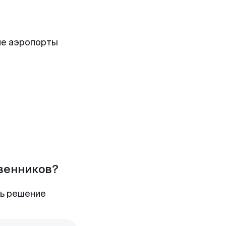
ие аэропорты
твенников?
ть решение