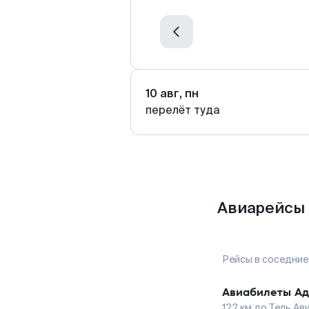
10 авг, пн
перелёт туда
Авиарейсы 
Рейсы в соседние
Авиабилеты
Ад
122
км до
Тель Ав