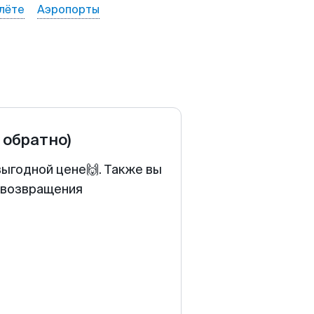
лёте
Аэропорты
 обратно)
выгодной цене🙌. Также вы
у возвращения