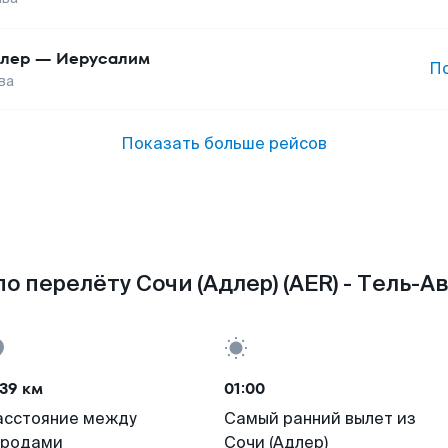
лер
—
Иерусалим
П
ва
Показать больше рейсов
о перелёту Сочи (Адлер) (AER) - Тель-Ав
39 км
01:00
асстояние между
Самый ранний вылет из
ородами
Сочи (Адлер)