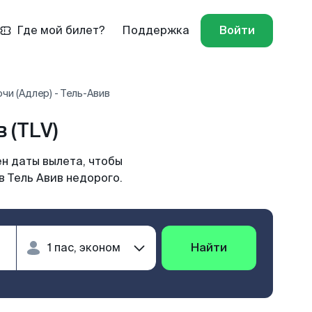
Где мой билет?
Поддержка
Войти
чи (Адлер) - Тель-Авив
 (TLV)
ен даты вылета, чтобы
в Тель Авив недорого.
Найти