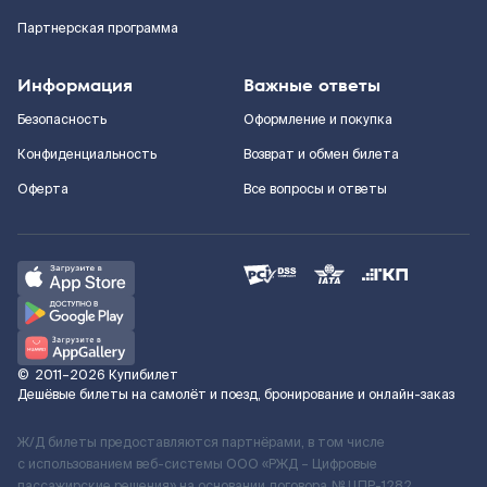
Партнерская программа
Информация
Важные ответы
Безопасность
Оформление и покупка
Конфиденциальность
Возврат и обмен билета
Оферта
Все вопросы и ответы
©
2011–2026
Купибилет
Дешёвые билеты на самолёт и поезд, бронирование и онлайн-заказ
Ж/Д билеты предоставляются партнёрами, в том числе
с использованием веб-системы ООО «РЖД – Цифровые
пассажирские решения» на основании договора № ЦПР-1282