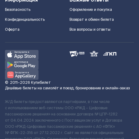
Безопасность
Оформление и покупка
Конфиденциальность
Возврат и обмен билета
Оферта
Все вопросы и ответы
©
2011–2026
Купибилет
Дешёвые билеты на самолёт и поезд, бронирование и онлайн-заказ
Ж/Д билеты предоставляются партнёрами, в том числе
с использованием веб-системы ООО «РЖД – Цифровые
пассажирские решения» на основании договора № ЦПР-1282
от 04.04.2024 заключенного с Поставщиком услуг и Договора
ООО «РЖД-Цифровые пассажирские решения» c АО «ФПК»
№ ФПК-22-316 от 27.12.2022 г. Сайт не является официальным