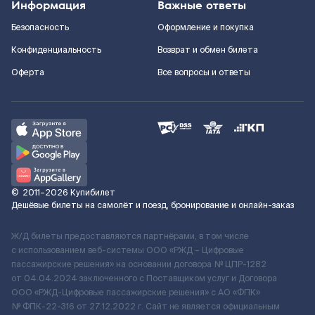
Информация
Важные ответы
Безопасность
Оформление и покупка
Конфиденциальность
Возврат и обмен билета
Оферта
Все вопросы и ответы
©
2011–2026
Купибилет
Дешёвые билеты на самолёт и поезд, бронирование и онлайн-заказ
Ж/Д билеты предоставляются партнёрами, в том числе
с использованием веб-системы ООО «РЖД – Цифровые
пассажирские решения» на основании договора № ЦПР-1282
от 04.04.2024 заключенного с Поставщиком услуг и Договора
ООО «РЖД-Цифровые пассажирские решения» c АО «ФПК»
№ ФПК-22-316 от 27.12.2022 г. Сайт не является официальным