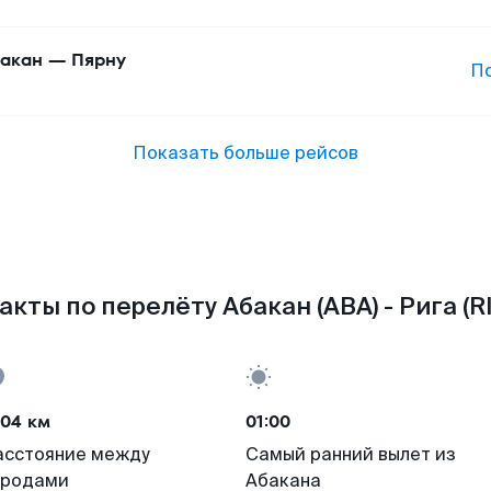
акан
—
Пярну
П
Показать больше рейсов
акты по перелёту Абакан (ABA) - Рига (RI
104 км
01:00
асстояние между
Самый ранний вылет из
ородами
Абакана