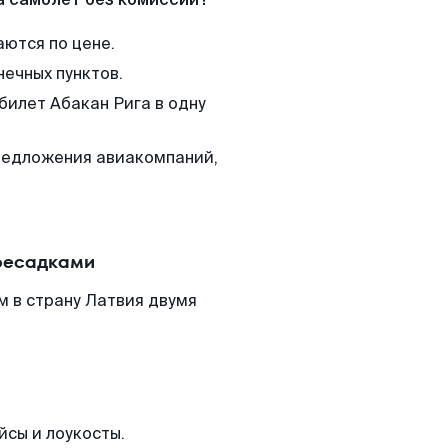
аются по цене.
нечных пунктов.
билет Абакан Рига в одну
редложения авиакомпаний,
ересадками
м в страну Латвия двумя
йсы и лоукосты.