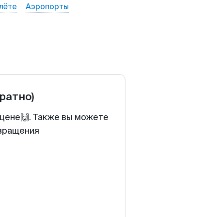
лёте
Аэропорты
братно)
 цене🙌. Также вы можете
звращения