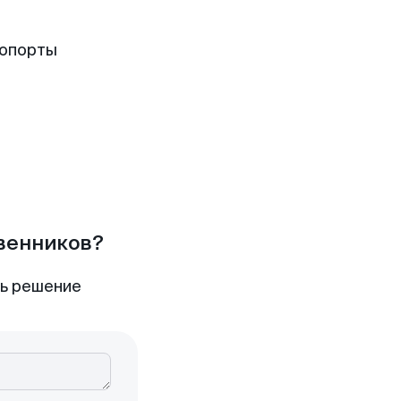
ропорты
твенников?
ть решение