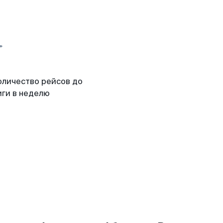
оличество рейсов до
иги в неделю