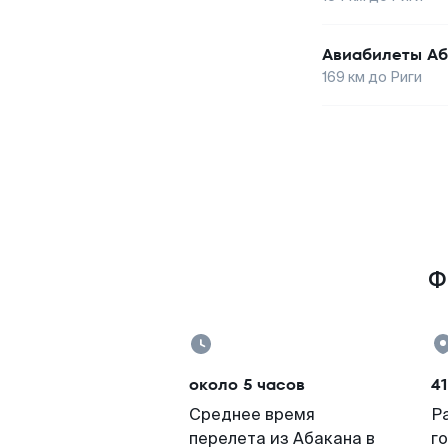
Авиабилеты
Аб
169
км до
Риги
Ф
около 5 часов
4
Среднее время
Р
перелета из Абакана в
г