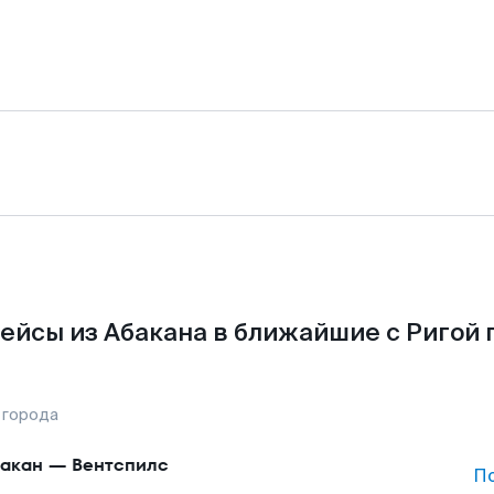
ейсы из Абакана в ближайшие с Ригой 
 города
акан
—
Вентспилс
П