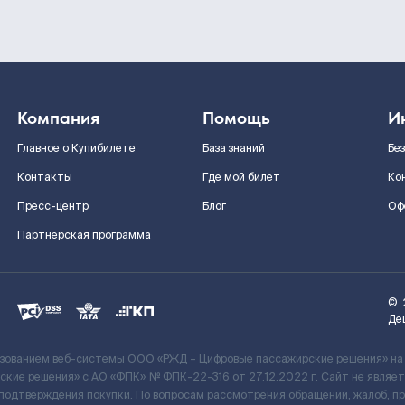
Компания
Помощь
И
Главное о Купибилете
База знаний
Бе
Контакты
Где мой билет
Ко
Пресс-центр
Блог
Оф
Партнерская программа
©
Де
ьзованием веб-системы ООО «РЖД – Цифровые пассажирские решения» на
кие решения» c АО «ФПК» № ФПК-22-316 от 27.12.2022 г. Сайт не явля
 подтверждения покупки. По вопросам рассмотрения обращений, жалоб, п