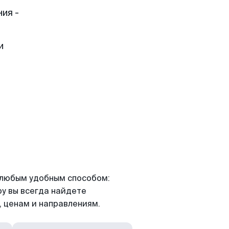
ия -
и
я любым удобным способом:
ру вы всегда найдете
 ценам и направлениям.