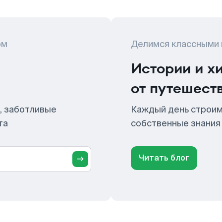
ом
Делимся классными
Истории и х
от путешест
, заботливые
Каждый день строим
та
собственные знания
Читать блог