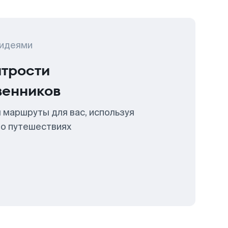
 идеями
итрости
венников
 маршруты для вас, используя
 о путешествиях