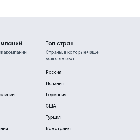
омпаний
Топ стран
виакомпании
Страны, в которые чаще
всего летают
Россия
Испания
иалинии
Германия
США
Турция
ании
Все страны