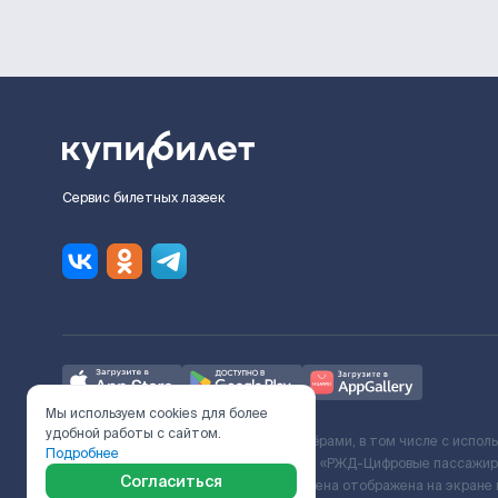
Сервис билетных лазеек
Мы используем cookies для более
удобной работы с сайтом.
Ж/Д билеты предоставляются партнёрами, в том числе с испол
Подробнее
с Поставщиком услуг и Договора ООО «РЖД-Цифровые пассажирс
Согласиться
включает сервисный сбор. Итоговая цена отображена на экране