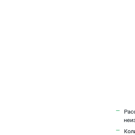
Рас
неи
Кол