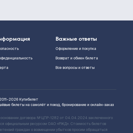
нформация
Важные ответы
зопасность
Оформление и покупка
нфиденциальность
Возврат и обмен билета
ерта
Все вопросы и ответы
2011–2026
Купибилет
шёвые билеты на самолёт и поезд, бронирование и онлайн-заказ
 основании договора № ЦПР-1282 от 04.04.2024 заключенного
ется официальным ресурсом ОАО «РЖД». Стоимость билетов
ретензий граждан о возмещении убытков просим обращаться