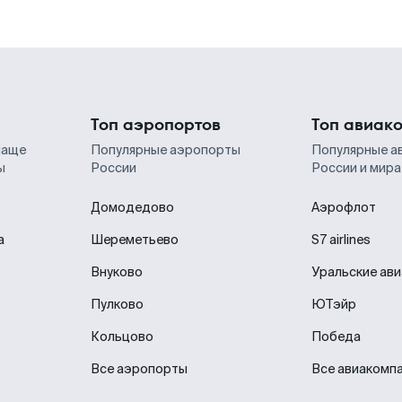
Топ аэропортов
Топ авиак
чаще
Популярные аэропорты
Популярные а
ы
России
России и мира
Домодедово
Аэрофлот
а
Шереметьево
S7 airlines
Внуково
Уральские ав
Пулково
ЮТэйр
Кольцово
Победа
Все аэропорты
Все авиакомп