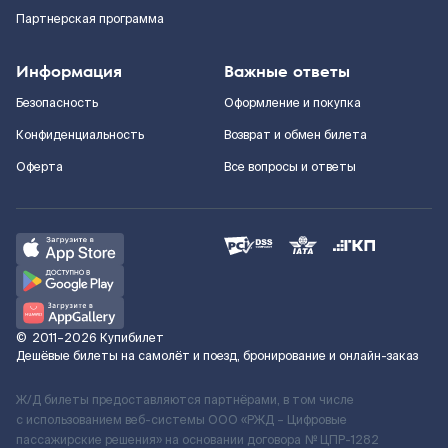
Партнерская программа
Информация
Важные ответы
Безопасность
Оформление и покупка
Конфиденциальность
Возврат и обмен билета
Оферта
Все вопросы и ответы
©
2011–2026
Купибилет
Дешёвые билеты на самолёт и поезд, бронирование и онлайн-заказ
Ж/Д билеты предоставляются партнёрами, в том числе
с использованием веб-системы ООО «РЖД – Цифровые
пассажирские решения» на основании договора № ЦПР-1282