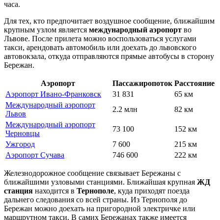
часа.
Для тех, кто предпочитает воздушное сообщение, ближайшим
крупным узлом является
международный аэропорт
во
Львове. После прилета можно воспользоваться услугами
такси, арендовать автомобиль или доехать до львовского
автовокзала, откуда отправляются прямые автобусы в сторону
Бережан.
Аэропорт
Пассажиропоток
Расстояние
Аэропорт Ивано-Франковск
31 831
65 км
Международный аэропорт
2.2 млн
82 км
Львов
Международный аэропорт
73 100
152 км
Черновцы
Ужгород
7 600
215 км
Аэропорт Сучава
746 600
222 км
Железнодорожное сообщение связывает Бережаны с
ближайшими узловыми станциями. Ближайшая крупная
ЖД
станция
находится в
Тернополе
, куда приходят поезда
дальнего следования со всей страны. Из Тернополя до
Бережан можно доехать на пригородной электричке или
маршрутном такси. В самих Бережанах также имеется