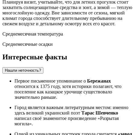
Планируя визит, учитывайте, что для летних прогулок стоит
захватить солнцезащитные средства и зонт, а зимой — теплую
многослойную одежду. Вне зависимости от сезона, мягкий
климат города способствует длительному пребыванию на
свежем воздухе и детальному осмотру всех его красот.
Среднемесячная температура
Среднемесячные осадки
Интересные факты
Нашли неточность?
Первое письменное упоминание о
Бережанах
относится к 1375 году, хотя историки полагают, что
поселение как казацкое урочище существовало
значительно раньше.
Город является важным литературным местом: именно
здесь великий украинский поэт
Тарас Шевченко
написал своё знаменитое произведение «Разрытая
могила».
Одной из уникальных построек города считается
«завод