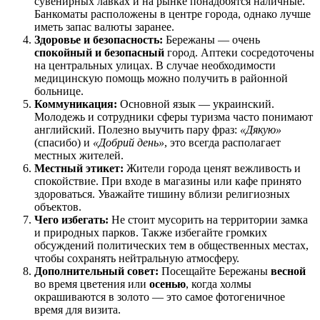
сувенирных лавках и на рынке понадобятся наличные.
Банкоматы расположены в центре города, однако лучше
иметь запас валюты заранее.
Здоровье и безопасность:
Бережаны — очень
спокойный и безопасный
город. Аптеки сосредоточены
на центральных улицах. В случае необходимости
медицинскую помощь можно получить в районной
больнице.
Коммуникация:
Основной язык — украинский.
Молодежь и сотрудники сферы туризма часто понимают
английский. Полезно выучить пару фраз:
«Дякую»
(спасибо) и
«Добрий день»
, это всегда располагает
местных жителей.
Местный этикет:
Жители города ценят вежливость и
спокойствие. При входе в магазины или кафе принято
здороваться. Уважайте тишину вблизи религиозных
объектов.
Чего избегать:
Не стоит мусорить на территории замка
и природных парков. Также избегайте громких
обсуждений политических тем в общественных местах,
чтобы сохранять нейтральную атмосферу.
Дополнительный совет:
Посещайте Бережаны
весной
во время цветения или
осенью
, когда холмы
окрашиваются в золото — это самое фотогеничное
время для визита.