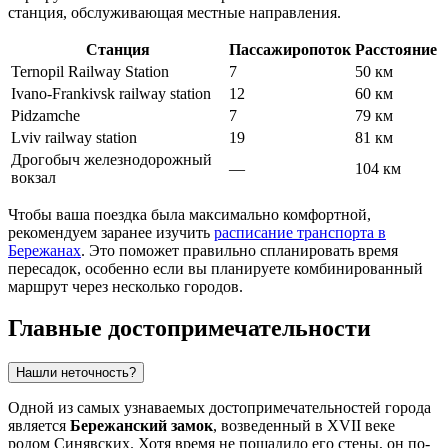
станция, обслуживающая местные направления.
Станция
Пассажиропоток
Расстояние
Ternopil Railway Station
7
50 км
Ivano-Frankivsk railway station
12
60 км
Pidzamche
7
79 км
Lviv railway station
19
81 км
Дрогобыч железнодорожный
—
104 км
вокзал
Чтобы ваша поездка была максимально комфортной,
рекомендуем заранее изучить
расписание транспорта в
Бережанах
. Это поможет правильно спланировать время
пересадок, особенно если вы планируете комбинированный
маршрут через несколько городов.
Главные достопримечательности
Нашли неточность?
Одной из самых узнаваемых достопримечательностей города
является
Бережанский замок
, возведенный в XVII веке
родом Синявских. Хотя время не пощадило его стены, он по-