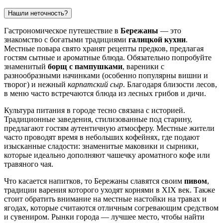
Нашли неточность?
Гастрономическое путешествие в
Бережаны
— это
знакомство с богатыми традициями
галицкой кухни
.
Местные повара свято хранят рецепты предков, предлагая
гостям сытные и ароматные блюда. Обязательно попробуйте
знаменитый
борщ с пампушками
, вареники с
разнообразными начинками (особенно популярны вишни и
творог) и нежный
карпатский сыр
. Благодаря близости лесов,
в меню часто встречаются блюда из лесных грибов и дичи.
Культура питания в городе тесно связана с историей.
Традиционные заведения, стилизованные под старину,
предлагают гостям аутентичную атмосферу. Местные жители
часто проводят время в небольших кофейнях, где подают
изысканные сладости: знаменитые маковики и сырники,
которые идеально дополняют чашечку ароматного кофе или
травяного чая.
Что касается напитков, то Бережаны славятся своим
пивом
,
традиции варения которого уходят корнями в XIX век. Также
стоит обратить внимание на местные настойки на травах и
ягодах, которые считаются отличным согревающим средством
и сувениром. Рынки города — лучшее место, чтобы найти