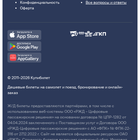
Конфиденциальность
Все вопросы и ответы
Оферта
© 2011–2026 Купибилет
Дешевые билеты на самолет и поезд, бронирование и онлайн-
заказ
Ж/Д билеты предоставляются партнёрами, в том числе с
использованием веб-системы ООО «РЖД – Цифровые
пассажирские решения» на основании договора № ЦПР-1282 от
04.04.2024 заключенного с Поставщиком услуг и Договора ООО
«РЖД-Цифровые пассажирские решения» с АО «ФПК» № ФПК-22-
316 от 27.12.2022 г. Сайт не является официальным ресурсом ОАО
«РЖД». Стоимость билетов включает сервисный сбор. Итоговая