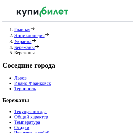
Главная
Энциклопедия
Украина
Бережаны
Бережаны
Соседние города
Львов
Ивано-Франковск
Тернополь
Бережаны
Текущая погода
Общий характер
Температура
Осадки
Что взять с собой