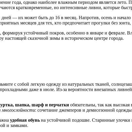
чение года, однако наиболее влажным периодом является лето. 
случаются кратковременные, но интенсивные ливни, которые быст
дней — их может быть до 16 в месяц. Напротив, осень и начало
иятных месяцев для тех, кто предпочитает прогулки без зонта, т
, формируя устойчивый покров, особенно в январе и феврале. В
еру настоящей сказочной зимы в историческом центре города.
зьмите с собой легкую одежду из натуральных тканей, солнцезащ
 прохладными даже в июле. Из-за вероятности внезапных ливн
куртка, шапка, шарф и перчатки
обязательны, так как высокая
п многослойности
: сочетание джемперов и демисезонной одежды 
важна
удобная обувь
на устойчивой подошве. Старинные улочки 
ой и замками.