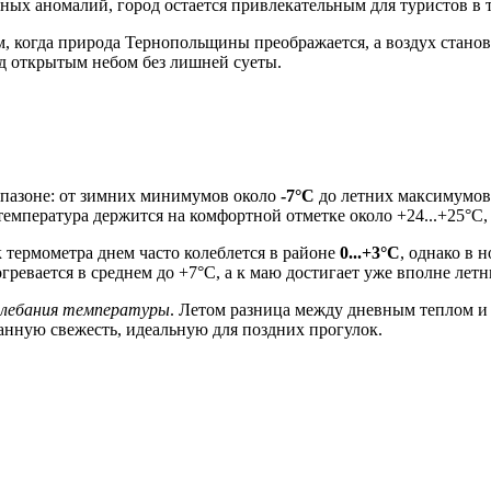
ых аномалий, город остается привлекательным для туристов в т
, когда природа Тернопольщины преображается, а воздух станов
д открытым небом без лишней суеты.
апазоне: от зимних минимумов около
-7°C
до летних максимумо
 температура держится на комфортной отметке около +24...+25°C,
 термометра днем часто колеблется в районе
0...+3°C
, однако в
гревается в среднем до +7°C, а к маю достигает уже вполне летн
олебания температуры
. Летом разница между дневным теплом и 
нную свежесть, идеальную для поздних прогулок.