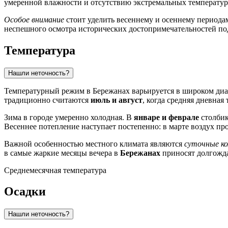
умеренной влажности и отсутствию экстремальных температурн
Особое внимание
стоит уделить весеннему и осеннему периодам
неспешного осмотра исторических достопримечательностей по
Температура
Нашли неточность?
Температурный режим в
Бережанах
варьируется в широком ди
традиционно считаются
июль и август
, когда средняя дневная
Зима в городе умеренно холодная. В
январе и феврале
столбик
Весеннее потепление наступает постепенно: в марте воздух про
Важной особенностью местного климата являются
суточные к
в самые жаркие месяцы вечера в
Бережанах
приносят долгожда
Среднемесячная температура
Осадки
Нашли неточность?