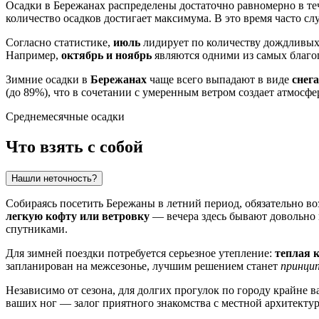
Осадки в
Бережанах
распределены достаточно равномерно в те
количество осадков достигает максимума. В это время часто 
Согласно статистике,
июль
лидирует по количеству дождливых 
Например,
октябрь и ноябрь
являются одними из самых благопр
Зимние осадки в
Бережанах
чаще всего выпадают в виде
снега
(до 89%), что в сочетании с умеренным ветром создает атмосф
Среднемесячные осадки
Что взять с собой
Нашли неточность?
Собираясь посетить
Бережаны
в летний период, обязательно во
легкую кофту или ветровку
— вечера здесь бывают довольно
спутниками.
Для зимней поездки потребуется серьезное утепление:
теплая 
запланирован на межсезонье, лучшим решением станет
принци
Независимо от сезона, для долгих прогулок по городу крайне 
ваших ног — залог приятного знакомства с местной архитектур