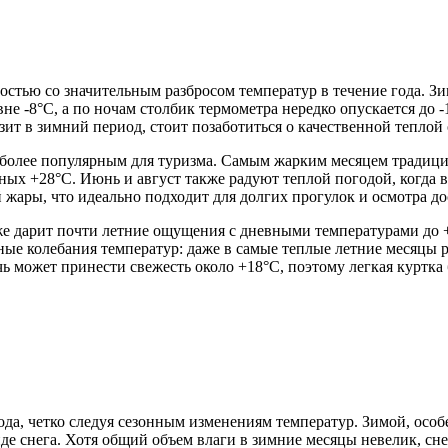
остью со значительным разбросом температур в течение года. З
овне -8°C, а по ночам столбик термометра нередко опускается д
ит в зимний период, стоит позаботиться о качественной теплой 
наиболее популярным для туризма. Самым жарким месяцем традиц
ых +28°C. Июнь и август также радуют теплой погодой, когда во
 жары, что идеально подходит для долгих прогулок и осмотра д
е дарит почти летние ощущения с дневными температурами до +2
очные колебания температур: даже в самые теплые летние месяц
чь может принести свежесть около +18°C, поэтому легкая куртка
ода, четко следуя сезонным изменениям температур. Зимой, осо
де снега. Хотя общий объем влаги в зимние месяцы невелик, сн