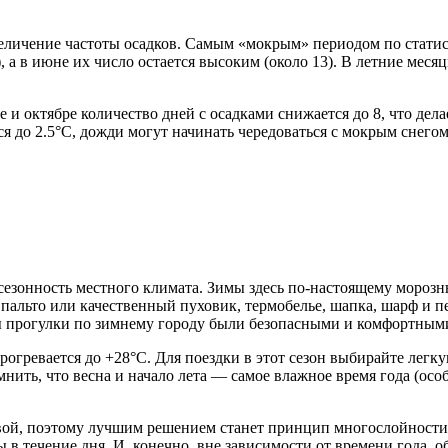
величение частоты осадков. Самым «мокрым» периодом по статист
, а в июне их число остается высоким (около 13). В летние меся
 и октябре количество дней с осадками снижается до 8, что дел
ся до 2.5°C, дожди могут начинать чередоваться с мокрым снегом
езонность местного климата. Зимы здесь по-настоящему морозны
е пальто или качественный пуховик, термобелье, шапка, шарф и 
ы прогулки по зимнему городу были безопасными и комфортным
прогревается до +28°C. Для поездки в этот сезон выбирайте легк
нить, что весна и начало лета — самое влажное время года (ос
вой, поэтому лучшим решением станет принцип многослойности 
в течение дня. И, конечно, вне зависимости от времени года, о