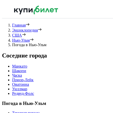
Главная
Энциклопедия
США
Нью-Ульм
Погода в Нью-Ульм
Соседние города
Манкато
Шакопи
Часка
Приор-Лейк
Оватонна
Уиллмар
Редвуд-Фолс
Погода в Нью-Ульм
Текущая погода