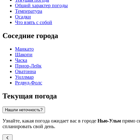
Общий характер погоды
Температура
Осадки
Что взять с собой
Соседние города
Манкато
Шакопи
Часка
Приор-Лейк
Оватонна
Уиллмар
Редвуд-Фолс
Текущая погода
Нашли неточность?
Узнайте, какая погода ожидает вас в городе
Нью-Ульм
прямо се
спланировать свой день.