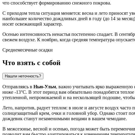
что способствует формированию снежного покрова.
С приходом тепла ситуация меняется: весна и лето приносят у
наибольшее количество дождливых дней в году (до 14 за месяц)
носят освежающий характер.
Осенью интенсивность ненастья постепенно спадает. В сентябре
свежем воздухе. К ноябрю, когда средняя температура опускает
Среднемесячные осадки
Что взять с собой
Нашли неточность?
Отправляясь в
Нью-Ульм
, важно учитывать ярко выраженную с
ниже -13°C. В этот период вам обязательно понадобятся тепло
утепленной, непромокаемой и на нескользящей подошве, чтоб
Лето, напротив, радует теплом: в июле и августе воздух часто 
солнцезащитный крем, очки и головной убор. Однако стоит пом
дождевик станут незаменимыми вещами в вашем чемодане.
В межсезонье, весной и осенью, погода может быть переменчи
позволит вам быстро адаптироваться к изменениям температуры 