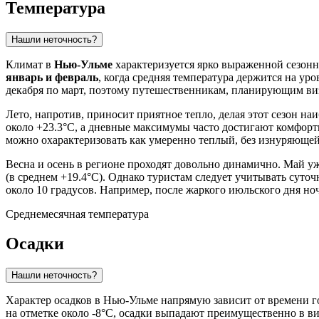
Температура
Нашли неточность?
Климат в
Нью-Ульме
характеризуется ярко выраженной сезонн
январь и февраль
, когда средняя температура держится на ур
декабря по март, поэтому путешественникам, планирующим виз
Лето, напротив, приносит приятное тепло, делая этот сезон 
около +23.3°C, а дневные максимумы часто достигают комфортн
можно охарактеризовать как умеренно теплый, без изнуряющей
Весна и осень в регионе проходят довольно динамично. Май уж
(в среднем +19.4°C). Однако туристам следует учитывать сут
около 10 градусов. Например, после жаркого июльского дня но
Среднемесячная температура
Осадки
Нашли неточность?
Характер осадков в Нью-Ульме напрямую зависит от времени г
на отметке около -8°C, осадки выпадают преимущественно в ви