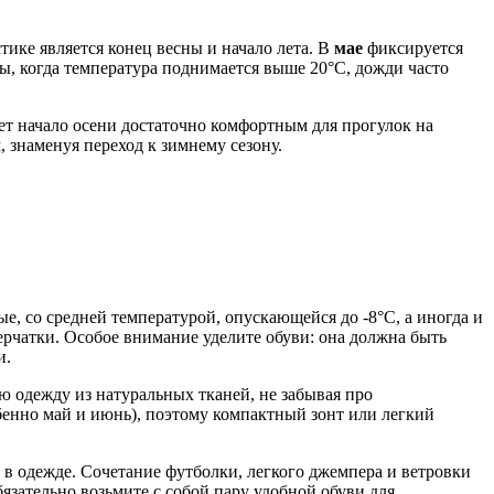
ике является конец весны и начало лета. В
мае
фиксируется
цы, когда температура поднимается выше 20°C, дожди часто
ает начало осени достаточно комфортным для прогулок на
, знаменуя переход к зимнему сезону.
е, со средней температурой, опускающейся до -8°C, а иногда и
перчатки. Особое внимание уделите обуви: она должна быть
и.
ую одежду из натуральных тканей, не забывая про
обенно май и июнь), поэтому компактный зонт или легкий
в одежде. Сочетание футболки, легкого джемпера и ветровки
бязательно возьмите с собой пару удобной обуви для