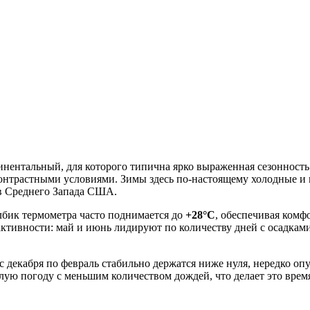
ентальный, для которого типична ярко выраженная сезонность.
нтрастными условиями. Зимы здесь по-настоящему холодные и м
ов Среднего Запада США.
лбик термометра часто поднимается до
+28°C
, обеспечивая комф
ктивности: май и июнь лидируют по количеству дней с осадками 
с декабря по февраль стабильно держатся ниже нуля, нередко оп
лую погоду с меньшим количеством дождей, что делает это врем