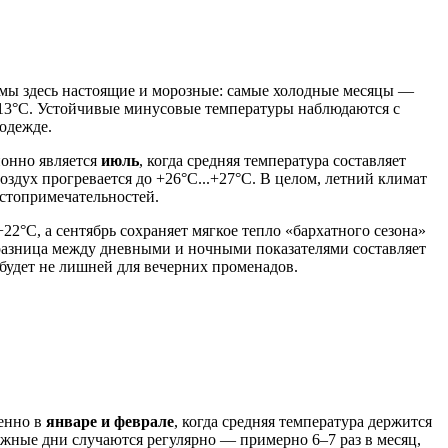
имы здесь настоящие и морозные: самые холодные месяцы —
о -13°C. Устойчивые минусовые температуры наблюдаются с
одежде.
ионно является
июль
, когда средняя температура составляет
здух прогревается до +26°C...+27°C. В целом, летний климат
остопримечательностей.
2°C, а сентябрь сохраняет мягкое тепло «бархатного сезона»
ы разница между дневными и ночными показателями составляет
 будет не лишней для вечерних променадов.
бенно в
январе и феврале
, когда средняя температура держится
ежные дни случаются регулярно — примерно 6–7 раз в месяц,