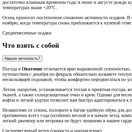
достаточно влажным временем года: в июне и августе дожди ид
температурах выше +20°C.
Осень приносит постепенное снижение активности осадков. В 
ноябрю, когда температура снова приближается к нулевой отме
Среднемесячные осадки
Что взять с собой
Нашли неточность?
Погода в
Оватонне
отличается ярко выраженной сезонностью, 
путешествия с декабря по февраль обязательно возьмите теплу
нескользящей подошвой, чтобы комфортно передвигаться по ул
Летом, напротив, устанавливается теплая и приятная погода, к
тканей, а также солнцезащитные очки и крем. Однако для весн
кофты и легкой куртки позволит вам быстро адаптироваться к п
Независимо от сезона, положите в багаж удобную обувь для до
протяжении всего года (особенно весной и в начале лета), ко
легкий джемпер или ветровка не будут лишними в вашем гарде
Среднемесячный ветер (скорость и направление)