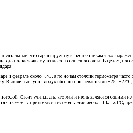
инентальный, что гарантирует путешественникам ярко выражен
ев до по-настоящему теплого и солнечного лета. В целом, пого
ндаря.
аре и феврале около -8°C, а по ночам столбик термометра часто 
. В июле и августе воздух обычно прогревается до +26...+27°C,
огодой. Стоит учитывать, что май и июнь являются одними из с
атный сезон" с приятными температурами около +18...+23°C, пре