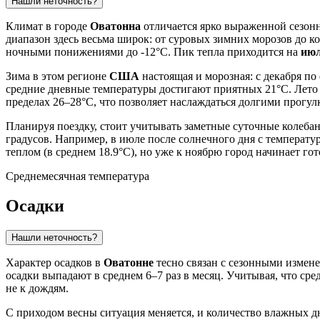
Нашли неточность?
Климат в городе
Оватонна
отличается ярко выраженной сезонн
диапазон здесь весьма широк: от суровых зимних морозов до 
ночными понижениями до -12°C. Пик тепла приходится на
ию
Зима в этом регионе
США
настоящая и морозная: с декабря п
средние дневные температуры достигают приятных 21°C. Лето х
пределах 26–28°C, что позволяет наслаждаться долгими прогул
Планируя поездку, стоит учитывать заметные суточные колеба
градусов. Например, в июле после солнечного дня с температур
теплом (в среднем 18.9°C), но уже к ноябрю город начинает го
Среднемесячная температура
Осадки
Нашли неточность?
Характер осадков в
Оватонне
тесно связан с сезонными измене
осадки выпадают в среднем 6–7 раз в месяц. Учитывая, что сре
не к дождям.
С приходом весны ситуация меняется, и количество влажных д