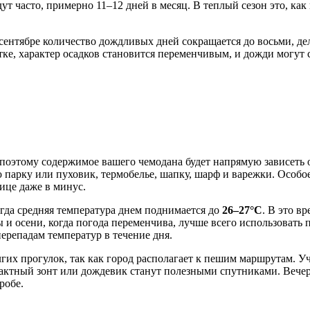
ут часто, примерно 11–12 дней в месяц. В теплый сезон это, ка
сентябре количество дождливых дней сокращается до восьми, де
тке, характер осадков становится переменчивым, и дожди могут 
поэтому содержимое вашего чемодана будет напрямую зависеть о
ю парку или пуховик, термобелье, шапку, шарф и варежки. Особо
ице даже в минус.
огда средняя температура днем поднимается до
26–27°C
. В это в
ы и осени, когда погода переменчива, лучше всего использоват
ерепадам температур в течение дня.
лгих прогулок, так как город располагает к пешим маршрутам. У
мпактный зонт или дождевик станут полезными спутниками. Вечер
робе.