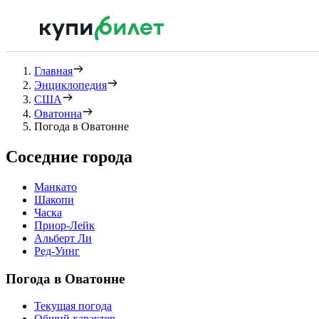
Главная
Энциклопедия
США
Оватонна
Погода в Оватонне
Соседние города
Манкато
Шакопи
Часка
Приор-Лейк
Альберт Ли
Ред-Уинг
Погода в Оватонне
Текущая погода
Общий характер