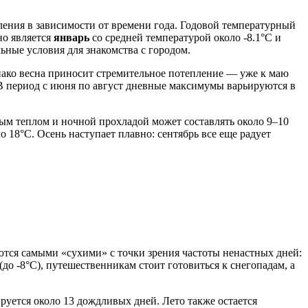
ения в зависимости от времени года. Годовой температурный
но является
январь
со средней температурой около -8.1°C и
альные условия для знакомства с городом.
днако весна приносит стремительное потепление — уже к маю
 В период с июня по август дневные максимумы варьируются в
ным теплом и ночной прохладой может составлять около 9–10
о 18°C. Осень наступает плавно: сентябрь все еще радует
ются самыми «сухими» с точки зрения частоты ненастных дней:
(до -8°C), путешественникам стоит готовиться к снегопадам, а
ируется около 13 дождливых дней. Лето также остается