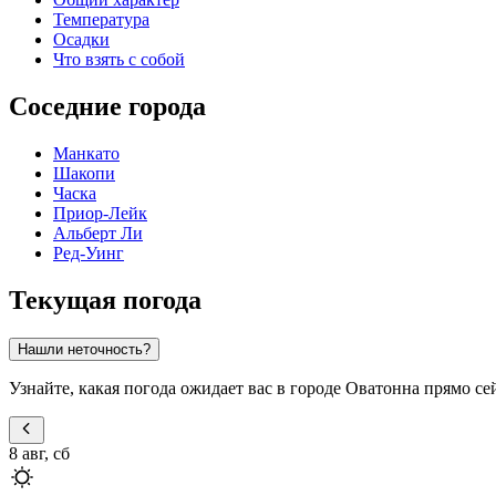
Температура
Осадки
Что взять с собой
Соседние города
Манкато
Шакопи
Часка
Приор-Лейк
Альберт Ли
Ред-Уинг
Текущая погода
Нашли неточность?
Узнайте, какая погода ожидает вас в городе Оватонна прямо с
8 авг, сб