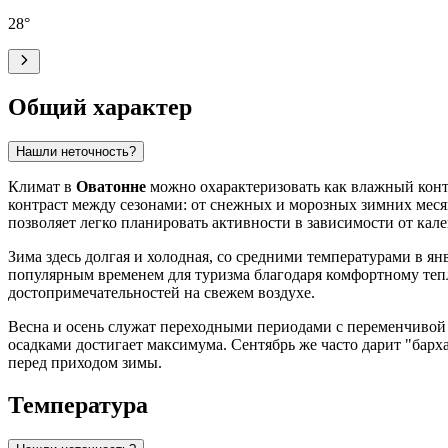
28
°
Общий характер
Нашли неточность?
Климат в
Оватонне
можно охарактеризовать как влажный конт
контраст между сезонами: от снежных и морозных зимних месяц
позволяет легко планировать активности в зависимости от кале
Зима здесь долгая и холодная, со средними температурами в янв
популярным временем для туризма благодаря комфортному теплу
достопримечательностей на свежем воздухе.
Весна и осень служат переходными периодами с переменчивой п
осадками достигает максимума. Сентябрь же часто дарит "барх
перед приходом зимы.
Температура