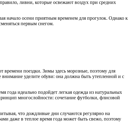
к правило, ливни, которые освежают воздух при средних
лая начало осени приятным временем для прогулок. Однако к
сменяться первым снегом.
т времени поездки. Зимы здесь морозные, поэтому для
е внимание уделите обуви: она должна быть утепленной и с
ремя года идеально подойдет легкая одежда из натуральных
ь принцип многослойности: сочетание футболки, флисовой
читывая, что дождливые дни случаются регулярно на
ами даже в теплое время года может быть свежо, поэтому