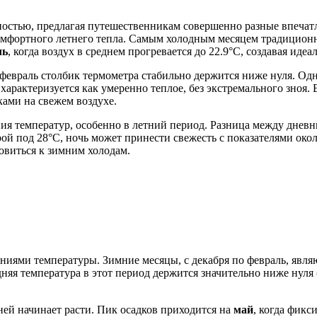
остью, предлагая путешественникам совершенно разные впечатл
комфортного летнего тепла. Самым холодным месяцем традицион
ль
, когда воздух в среднем прогревается до 22.9°C, создавая иде
о февраль столбик термометра стабильно держится ниже нуля. О
арактеризуется как умеренно теплое, без экстремального зноя.
ками на свежем воздухе.
ния температур, особенно в летний период. Разница между днев
ой под 28°C, ночь может принести свежесть с показателями окол
товиться к зимним холодам.
ниями температуры. Зимние месяцы, с декабря по февраль, явля
дняя температура в этот период держится значительно ниже нуля 
ней начинает расти. Пик осадков приходится на
май
, когда фикс