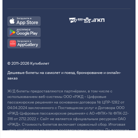
© 2011–2026 Купибилет
Дешевые билеты на самолет и поезд, бронирование и онлайн-
заказ
Ж/Д билеты предоставляются партнёрами, в том числе с
использованием веб-системы ООО «РЖД – Цифровые
пассажирские решения» на основании договора № ЦПР-1282 от
04.04.2024 заключенного с Поставщиком услуг и Договора ООО
«РЖД-Цифровые пассажирские решения» с АО «ФПК» № ФПК-22-
316 от 27.12.2022 г. Сайт не является официальным ресурсом ОАО
«РЖД». Стоимость билетов включает сервисный сбор. Итоговая
цена отображена на экране подтверждения покупки. По вопросам
рассмотрения обращений, жалоб, претензий граждан о