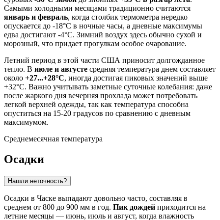
Самыми холодными месяцами традиционно считаются
январь и февраль
, когда столбик термометра нередко
опускается до -18°C в ночные часы, а дневные максимумы
едва достигают -4°C. Зимний воздух здесь обычно сухой и
морозный, что придает прогулкам особое очарование.
Летний период в этой части
США
приносит долгожданное
тепло. В
июле и августе
средняя температура днем составляет
около
+27...+28°C
, иногда достигая пиковых значений выше
+32°C. Важно учитывать заметные суточные колебания: даже
после жаркого дня вечерняя прохлада может потребовать
легкой верхней одежды, так как температура способна
опуститься на 15-20 градусов по сравнению с дневным
максимумом.
Среднемесячная температура
Осадки
Нашли неточность?
Осадки в
Часке
выпадают довольно часто, составляя в
среднем от 800 до 900 мм в год.
Пик дождей
приходится на
летние месяцы — июнь, июль и август, когда влажность