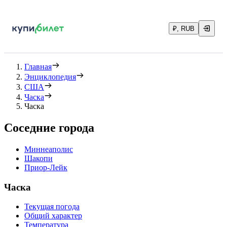
₽, RUB
Главная
Энциклопедия
США
Часка
Часка
Соседние города
Миннеаполис
Шакопи
Приор-Лейк
Часка
Текущая погода
Общий характер
Температура