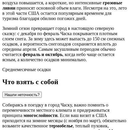
воздуха повышается, а короткие, но интенсивные
грозовые
ливни
приносят основной объем влаги. Несмотря на это, лето
в этой части
США
остается популярным временем для
туризма благодаря обилию погожих дней.
Зимний сезон превращает город в настоящую северную
сказку: с декабря по февраль Часка покрывается плотным
слоем снега. За зиму здесь может выпасть до 150 см снежных
осадков, а вероятность снегопадов сохраняется вплоть до
середины апреля. Самым засушливым периодом обычно
считается
февраль и октябрь
, когда небо чаще остается
ясным, а количество осадков минимально.
Среднемесячные осадки
Что взять с собой
Нашли неточность?
Собираясь в поездку в город
Часку
, важно помнить о
переменчивости местного климата и придерживаться
принципа
многослойности
. Если ваш визит в
США
приходится на зимние месяцы (с ноября по март), обязательно
возьмите качественное
термобелье
, теплый пуховик,