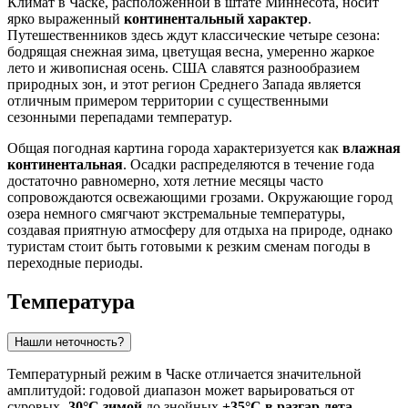
Климат в
Часке
, расположенной в штате Миннесота, носит
ярко выраженный
континентальный характер
.
Путешественников здесь ждут классические четыре сезона:
бодрящая снежная зима, цветущая весна, умеренно жаркое
лето и живописная осень.
США
славятся разнообразием
природных зон, и этот регион Среднего Запада является
отличным примером территории с существенными
сезонными перепадами температур.
Общая погодная картина города характеризуется как
влажная
континентальная
. Осадки распределяются в течение года
достаточно равномерно, хотя летние месяцы часто
сопровождаются освежающими грозами. Окружающие город
озера немного смягчают экстремальные температуры,
создавая приятную атмосферу для отдыха на природе, однако
туристам стоит быть готовыми к резким сменам погоды в
переходные периоды.
Температура
Нашли неточность?
Температурный режим в
Часке
отличается значительной
амплитудой: годовой диапазон может варьироваться от
суровых
-30°C зимой
до знойных
+35°C в разгар лета
.