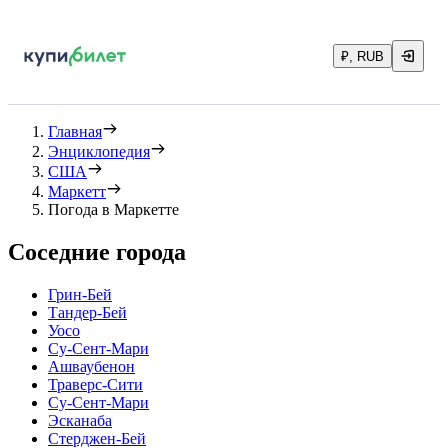
₽, RUB
Главная
Энциклопедия
США
Маркетт
Погода в Маркетте
Соседние города
Грин-Бей
Тандер-Бей
Уосо
Су-Сент-Мари
Ашваубенон
Траверс-Сити
Су-Сент-Мари
Эсканаба
Стерджен-Бей