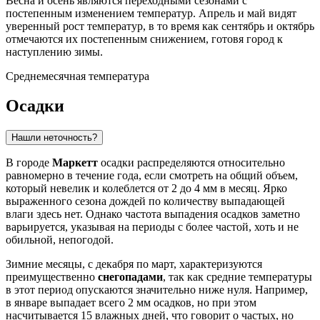
Весна и осень являются переходными сезонами с
постепенным изменением температур. Апрель и май видят
уверенный рост температур, в то время как сентябрь и октябрь
отмечаются их постепенным снижением, готовя город к
наступлению зимы.
Среднемесячная температура
Осадки
Нашли неточность?
В городе
Маркетт
осадки распределяются относительно
равномерно в течение года, если смотреть на общий объем,
который невелик и колеблется от 2 до 4 мм в месяц. Ярко
выраженного сезона дождей по количеству выпадающей
влаги здесь нет. Однако частота выпадения осадков заметно
варьируется, указывая на периоды с более частой, хоть и не
обильной, непогодой.
Зимние месяцы, с декабря по март, характеризуются
преимущественно
снегопадами
, так как средние температуры
в этот период опускаются значительно ниже нуля. Например,
в январе выпадает всего 2 мм осадков, но при этом
насчитывается 15 влажных дней, что говорит о частых, но