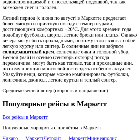
водонепроницаемой и с нескользящей подошвой, так как
возможен снег и гололед.
Летний период (с июня по август) в Маркетте предлагает
более мягкую и приятную погоду с температурами,
достигающими комфортных +20°C. Для этого времени года
подойдут футболки, шорты, легкие брюки или платья. Однако
вечера могут быть прохладными, поэтому стоит взять с собой
легкую куртку или свитер. В солнечные дни не забудьте
солнцезащитный крем
, солнечные очки и головной убор.
Весной (май) и осенью (сентябрь-октябрь) погода
переменчива: могут быть как теплые, так и прохладные дни,
поэтому принцип многослойности здесь особенно актуален.
Упакуйте вещи, которые можно комбинировать: футболки,
лонгсливы, джинсы, легкие куртки и теплый свитер.
Среднемесячный ветер (скорость и направление)
Популярные рейсы в Маркетт
Все рейсы в Маркетт
Популярные маршруты с прилётом в Маркетт
Чикаго — Маркетт
Детройт — Маркетт
Миннеаполис —