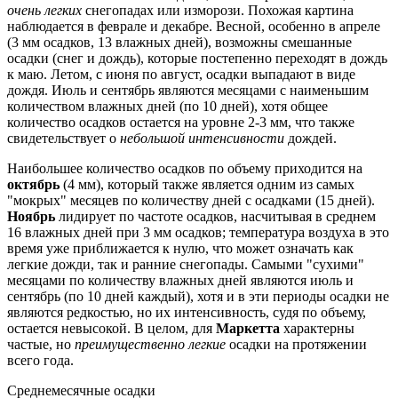
очень легких
снегопадах или изморози. Похожая картина
наблюдается в феврале и декабре. Весной, особенно в апреле
(3 мм осадков, 13 влажных дней), возможны смешанные
осадки (снег и дождь), которые постепенно переходят в дождь
к маю. Летом, с июня по август, осадки выпадают в виде
дождя. Июль и сентябрь являются месяцами с наименьшим
количеством влажных дней (по 10 дней), хотя общее
количество осадков остается на уровне 2-3 мм, что также
свидетельствует о
небольшой интенсивности
дождей.
Наибольшее количество осадков по объему приходится на
октябрь
(4 мм), который также является одним из самых
"мокрых" месяцев по количеству дней с осадками (15 дней).
Ноябрь
лидирует по частоте осадков, насчитывая в среднем
16 влажных дней при 3 мм осадков; температура воздуха в это
время уже приближается к нулю, что может означать как
легкие дожди, так и ранние снегопады. Самыми "сухими"
месяцами по количеству влажных дней являются июль и
сентябрь (по 10 дней каждый), хотя и в эти периоды осадки не
являются редкостью, но их интенсивность, судя по объему,
остается невысокой. В целом, для
Маркетта
характерны
частые, но
преимущественно легкие
осадки на протяжении
всего года.
Среднемесячные осадки