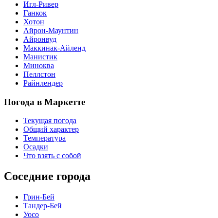
Игл-Ривер
Ганкок
Хотон
Айрон-Маунтин
Айронвуд
Маккинак-Айленд
Манистик
Миноква
Пеллстон
Райнлендер
Погода в Маркетте
Текущая погода
Общий характер
Температура
Осадки
Что взять с собой
Соседние города
Грин-Бей
Тандер-Бей
Уосо