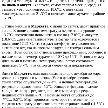
средним минимумом -8.5°C. Напротив, пик тепла приходится
на
июль
и
август
. В августе, самом теплом месяце, средняя
температура поднимается до 18.6°C, с дневными
максимумами около 21.3°C и ночными минимумами в районе
15.9°C.
Летние месяцы в
Маркетте
, с июня по август, дарят приятное
тепло. В июне средняя температура держится на уровне
13.7°C, постепенно повышаясь к июлю (17.8°C) и августу
(18.6°C). Дневные температуры в разгар лета колеблются в
диапазоне 17-21°C, что создает комфортные условия для
активного отдыха на свежем воздухе, не изнуряя сильным
зноем. Ночи остаются относительно прохладными, особенно в
начале лета, с температурами от 10°C до 16°C. Разница между
дневными и ночными температурами летом составляет
примерно 5-7°C, что является умеренным показателем.
Зима в
Маркетте
, охватывающая период с декабря по март,
довольно суровая и морозная. Уже в декабре средняя
температура опускается до -2.4°C, а ночные температуры
регулярно падают ниже -4.5°C. Январь и февраль – самые
холодные, когда средние дневные температуры редко
поднимаются выше -3°C, а ночные могут опускаться до
-7°C...-8.5°C. Март приносит некоторое потепление, но
средняя температура все еще остается отрицательной (-1.5°C).