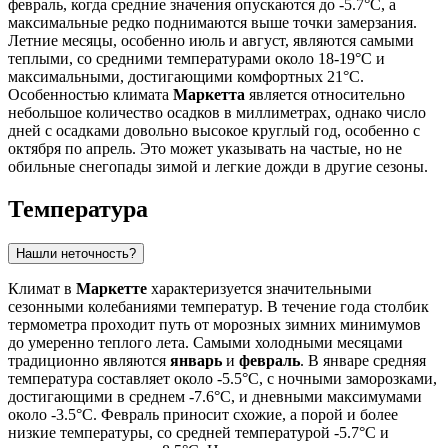
февраль, когда средние значения опускаются до -5.7°C, а
максимальные редко поднимаются выше точки замерзания.
Летние месяцы, особенно июль и август, являются самыми
теплыми, со средними температурами около 18-19°C и
максимальными, достигающими комфортных 21°C.
Особенностью климата
Маркетта
является относительно
небольшое количество осадков в миллиметрах, однако число
дней с осадками довольно высокое круглый год, особенно с
октября по апрель. Это может указывать на частые, но не
обильные снегопады зимой и легкие дожди в другие сезоны.
Температура
Нашли неточность?
Климат в
Маркетте
характеризуется значительными
сезонными колебаниями температур. В течение года столбик
термометра проходит путь от морозных зимних минимумов
до умеренно теплого лета. Самыми холодными месяцами
традиционно являются
январь
и
февраль
. В январе средняя
температура составляет около -5.5°C, с ночными заморозками,
достигающими в среднем -7.6°C, и дневными максимумами
около -3.5°C. Февраль приносит схожие, а порой и более
низкие температуры, со средней температурой -5.7°C и