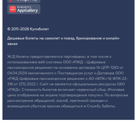
© 2011–2026 Купибилет
Дешевые билеты на самолет и поезд, бронирование и онлайн-
заказ
Ж/Д билеты предоставляются партнёрами, в том числе с
использованием веб-системы ООО «РЖД – Цифровые
пассажирские решения» на основании договора № ЦПР-1282 от
04.04.2024 заключенного с Поставщиком услуг и Договора ООО
«РЖД-Цифровые пассажирские решения» с АО «ФПК» № ФПК-22-
316 от 27.12.2022 г. Сайт не является официальным ресурсом ОАО
«РЖД». Стоимость билетов включает сервисный сбор. Итоговая
цена отображена на экране подтверждения покупки. По вопросам
рассмотрения обращений, жалоб, претензий граждан о
возмещении убытков просим обращаться в Службу Заботы.