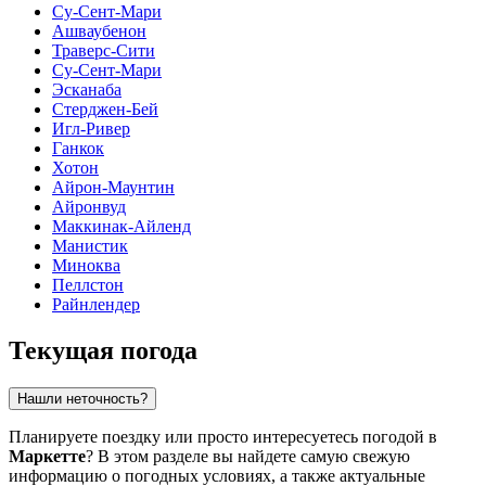
Су-Сент-Мари
Ашваубенон
Траверс-Сити
Су-Сент-Мари
Эсканаба
Стерджен-Бей
Игл-Ривер
Ганкок
Хотон
Айрон-Маунтин
Айронвуд
Маккинак-Айленд
Манистик
Миноква
Пеллстон
Райнлендер
Текущая погода
Нашли неточность?
Планируете поездку или просто интересуетесь погодой в
Маркетте
? В этом разделе вы найдете самую свежую
информацию о погодных условиях, а также актуальные