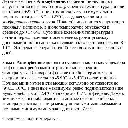
Летние месяцы в
Ашваубеноне
, особенно июнь, июль и
август, приносят теплую погоду. Средняя температура в июле
составляет +22.5°C, при этом дневные максимумы часто
поднимаются до +25°C...+27°C, создавая условия для
комфортного летнего зноя
. Ночи обычно приносят приятную
прохладу: например, в июле температура опускается в
среднем до +17.6°C. Суточные колебания температуры в
летний период довольно значительны, разница между
дневными и ночными показателями часто составляет около 8-
10°C. Это делает вечера и ночи более свежими после теплых
дней.
Зима в
Ашваубеноне
довольно суровая и морозная. С декабря
по февраль преобладают отрицательные средние
температуры. В январе и феврале столбик термометра в
среднем показывает около -5.9°C и -5.4°C соответственно.
Ночные минимумы в эти месяцы регулярно опускаются до
-9°C...-10°C, а дневные максимумы редко поднимаются выше
нуля, колеблясь от -2.4°C в январе до -0.7°C в феврале. Даже в
зимние месяцы наблюдаются заметные суточные перепады
температур, когда разница между дневными максимумами и
ночными минимумами может достигать 7-9°C.
Среднемесячная температура