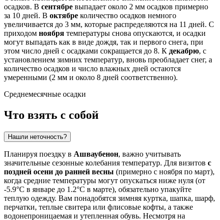
осадков. В
сентябре
выпадает около 2 мм осадков примерно
за 10 дней. В
октябре
количество осадков немного
увеличивается до 3 мм, которые распределяются на 11 дней. С
приходом
ноября
температуры снова опускаются, и осадки
могут выпадать как в виде дождя, так и первого снега, при
этом число дней с осадками сокращается до 8. К
декабрю
, с
установлением зимних температур, вновь преобладает снег, а
количество осадков и число влажных дней остаются
умеренными (2 мм и около 8 дней соответственно).
Среднемесячные осадки
Что взять с собой
Нашли неточность?
Планируя поездку в
Ашваубенон
, важно учитывать
значительные сезонные колебания температур. Для визитов
с
поздней осени до ранней весны
(примерно с ноября по март),
когда средние температуры могут опускаться ниже нуля (от
-5.9°C в январе до 1.2°C в марте), обязательно упакуйте
теплую одежду. Вам понадобятся зимняя куртка, шапка, шарф,
перчатки, теплые свитера или флисовые кофты, а также
водонепроницаемая и утепленная обувь. Несмотря на