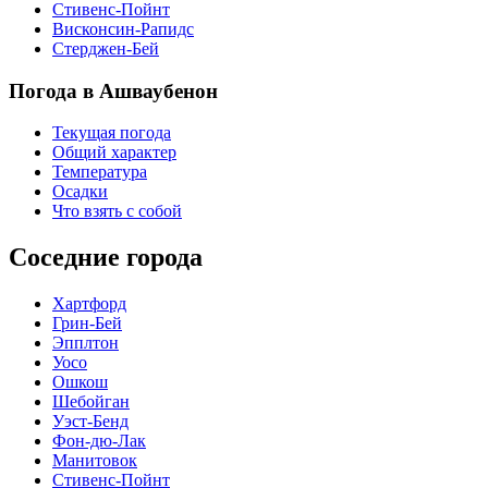
Стивенс-Пойнт
Висконсин-Рапидс
Стерджен-Бей
Погода в Ашваубенон
Текущая погода
Общий характер
Температура
Осадки
Что взять с собой
Соседние города
Хартфорд
Грин-Бей
Эпплтон
Уосо
Ошкош
Шебойган
Уэст-Бенд
Фон-дю-Лак
Манитовок
Стивенс-Пойнт