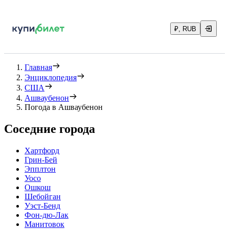
₽, RUB
Главная
Энциклопедия
США
Ашваубенон
Погода в Ашваубенон
Соседние города
Хартфорд
Грин-Бей
Эпплтон
Уосо
Ошкош
Шебойган
Уэст-Бенд
Фон-дю-Лак
Манитовок