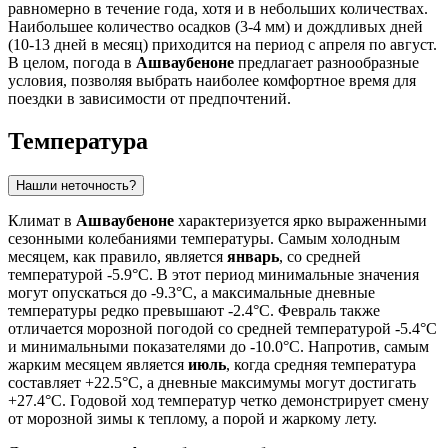
равномерно в течение года, хотя и в небольших количествах.
Наибольшее количество осадков (3-4 мм) и дождливых дней
(10-13 дней в месяц) приходится на период с апреля по август.
В целом, погода в
Ашваубеноне
предлагает разнообразные
условия, позволяя выбрать наиболее комфортное время для
поездки в зависимости от предпочтений.
Температура
Нашли неточность?
Климат в
Ашваубеноне
характеризуется ярко выраженными
сезонными колебаниями температуры. Самым холодным
месяцем, как правило, является
январь
, со средней
температурой -5.9°C. В этот период минимальные значения
могут опускаться до -9.3°C, а максимальные дневные
температуры редко превышают -2.4°C. Февраль также
отличается морозной погодой со средней температурой -5.4°C
и минимальными показателями до -10.0°C. Напротив, самым
жарким месяцем является
июль
, когда средняя температура
составляет +22.5°C, а дневные максимумы могут достигать
+27.4°C. Годовой ход температур четко демонстрирует смену
от морозной зимы к теплому, а порой и жаркому лету.