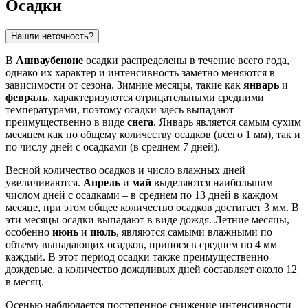
Осадки
Нашли неточность?
В
Ашваубеноне
осадки распределены в течение всего года,
однако их характер и интенсивность заметно меняются в
зависимости от сезона. Зимние месяцы, такие как
январь
и
февраль
, характеризуются отрицательными средними
температурами, поэтому осадки здесь выпадают
преимущественно в виде
снега
. Январь является самым сухим
месяцем как по общему количеству осадков (всего 1 мм), так и
по числу дней с осадками (в среднем 7 дней).
Весной количество осадков и число влажных дней
увеличиваются.
Апрель
и
май
выделяются наибольшим
числом дней с осадками – в среднем по 13 дней в каждом
месяце, при этом общее количество осадков достигает 3 мм. В
эти месяцы осадки выпадают в виде дождя. Летние месяцы,
особенно
июнь
и
июль
, являются самыми влажными по
объему выпадающих осадков, принося в среднем по 4 мм
каждый. В этот период осадки также преимущественно
дождевые, а количество дождливых дней составляет около 12
в месяц.
Осенью наблюдается постепенное снижение интенсивности