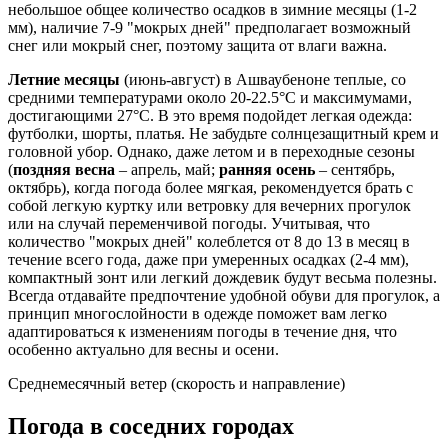
небольшое общее количество осадков в зимние месяцы (1-2
мм), наличие 7-9 "мокрых дней" предполагает возможный
снег или мокрый снег, поэтому защита от влаги важна.
Летние месяцы
(июнь-август) в Ашваубеноне теплые, со
средними температурами около 20-22.5°C и максимумами,
достигающими 27°C. В это время подойдет легкая одежда:
футболки, шорты, платья. Не забудьте солнцезащитный крем и
головной убор. Однако, даже летом и в переходные сезоны
(
поздняя весна
– апрель, май;
ранняя осень
– сентябрь,
октябрь), когда погода более мягкая, рекомендуется брать с
собой легкую куртку или ветровку для вечерних прогулок
или на случай переменчивой погоды. Учитывая, что
количество "мокрых дней" колеблется от 8 до 13 в месяц в
течение всего года, даже при умеренных осадках (2-4 мм),
компактный зонт или легкий дождевик будут весьма полезны.
Всегда отдавайте предпочтение удобной обуви для прогулок, а
принцип многослойности в одежде поможет вам легко
адаптироваться к изменениям погоды в течение дня, что
особенно актуально для весны и осени.
Среднемесячный ветер (скорость и направление)
Погода в соседних городах