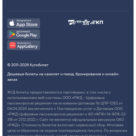
© 2011–2026 Купибилет
Дешевые билеты на самолет и поезд, бронирование и онлайн-
заказ
Ж/Д билеты предоставляются партнёрами, в том числе с
использованием веб-системы ООО «РЖД – Цифровые
пассажирские решения» на основании договора № ЦПР-1282 от
04.04.2024 заключенного с Поставщиком услуг и Договора ООО
«РЖД-Цифровые пассажирские решения» с АО «ФПК» № ФПК-22-
316 от 27.12.2022 г. Сайт не является официальным ресурсом ОАО
«РЖД». Стоимость билетов включает сервисный сбор. Итоговая
цена отображена на экране подтверждения покупки. По вопросам
рассмотрения обращений, жалоб, претензий граждан о