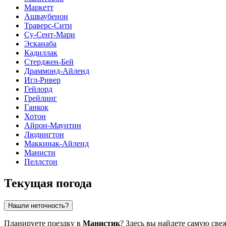
Маркетт
Ашваубенон
Траверс-Сити
Су-Сент-Мари
Эсканаба
Кадиллак
Стерджен-Бей
Драммонд-Айленд
Игл-Ривер
Гейлорд
Грейлинг
Ганкок
Хотон
Айрон-Маунтин
Людингтон
Маккинак-Айленд
Манисти
Пеллстон
Текущая погода
Нашли неточность?
Планируете поездку в
Манистик
? Здесь вы найдете самую св