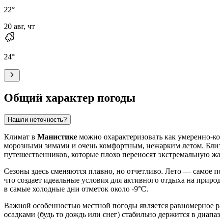
22
°
20 авг, чт
24
°
Общий характер погоды
Нашли неточность?
Климат в
Манистике
можно охарактеризовать как умеренно-ко
морозными зимами и очень комфортным, нежарким летом. Близос
путешественников, которые плохо переносят экстремальную жа
Сезоны здесь сменяются плавно, но отчетливо. Лето — самое п
что создает идеальные условия для активного отдыха на природ
в самые холодные дни отметок около -9°C.
Важной особенностью местной погоды является равномерное рас
осадками (будь то дождь или снег) стабильно держится в диапа