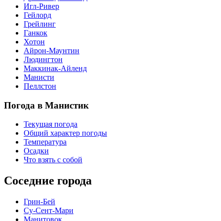
Игл-Ривер
Гейлорд
Грейлинг
Ганкок
Хотон
Айрон-Маунтин
Людингтон
Маккинак-Айленд
Манисти
Пеллстон
Погода в Манистик
Текущая погода
Общий характер погоды
Температура
Осадки
Что взять с собой
Соседние города
Грин-Бей
Су-Сент-Мари
Манитовок