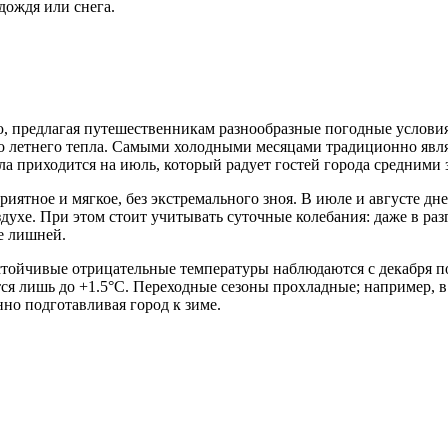
дождя или снега.
, предлагая путешественникам разнообразные погодные условия
о летнего тепла. Самыми холодными месяцами традиционно являю
епла приходится на июль, который радует гостей города средними
риятное и мягкое, без экстремального зноя. В июле и августе 
духе. При этом стоит учитывать суточные колебания: даже в раз
не лишней.
ойчивые отрицательные температуры наблюдаются с декабря по 
тся лишь до +1.5°C. Переходные сезоны прохладные; например, в 
нно подготавливая город к зиме.