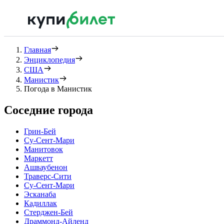
Главная
Энциклопедия
США
Манистик
Погода в Манистик
Соседние города
Грин-Бей
Су-Сент-Мари
Манитовок
Маркетт
Ашваубенон
Траверс-Сити
Су-Сент-Мари
Эсканаба
Кадиллак
Стерджен-Бей
Драммонд-Айленд