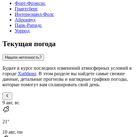
Форт-Фрэнсис
Грантсберг
Интернэшнл-Фолс
Айронвуд
Парк-Рапидс
Уоррод
Текущая погода
Нашли неточность?
Будьте в курсе последних изменений атмосферных условий в
городе
Хиббинг
. В этом разделе вы найдете самые свежие
данные, детальные прогнозы и наглядные графики погоды,
которые помогут вам спланировать свой день.
9 авг, вс
21
°
10 авг, пн