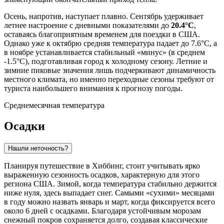
Осень, напротив, наступает плавно. Сентябрь удерживает
летнее настроение с дневными показателями до
20.4°C
,
оставаясь благоприятным временем для поездки в США.
Однако уже к октябрю средняя температура падает до 7.6°C, а
в ноябре устанавливается стабильный «минус» (в среднем
-1.5°C), подготавливая город к холодному сезону. Летние и
зимние пиковые значения лишь подчеркивают динамичность
местного климата, но именно переходные сезоны требуют от
туриста наибольшего внимания к прогнозу погоды.
Среднемесячная температура
Осадки
Нашли неточность?
Планируя путешествие в
Хиббинг
, стоит учитывать ярко
выраженную сезонность осадков, характерную для этого
региона США. Зимой, когда температура стабильно держится
ниже нуля, здесь выпадает снег. Самыми «сухими» месяцами
в году можно назвать январь и март, когда фиксируется всего
около 6 дней с осадками. Благодаря устойчивым морозам
снежный покров сохраняется долго, создавая классические