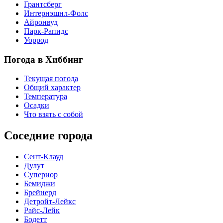
Грантсберг
Интернэшнл-Фолс
Айронвуд
Парк-Рапидс
Уоррод
Погода в Хиббинг
Текущая погода
Общий характер
Температура
Осадки
Что взять с собой
Соседние города
Сент-Клауд
Дулут
Супериор
Бемиджи
Брейнерд
Детройт-Лейкс
Райс-Лейк
Бодетт