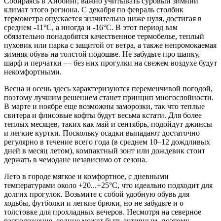
Собираясь в
Хиббинг
, важно учитывать суровый зимний
климат этого региона. С декабря по февраль столбик
термометра опускается значительно ниже нуля, достигая в
среднем -11°C, а иногда и -16°C. В этот период вам
обязательно понадобятся качественное термобелье, теплый
пуховик или парка с защитой от ветра, а также непромокаемая
зимняя обувь на толстой подошве. Не забудьте про шапку,
шарф и перчатки — без них прогулки на свежем воздухе будут
некомфортными.
Весна и осень здесь характеризуются переменчивой погодой,
поэтому лучшим решением станет принцип многослойности.
В марте и ноябре еще возможны заморозки, так что теплые
свитера и флисовые кофты будут весьма кстати. Для более
теплых месяцев, таких как май и сентябрь, подойдут джинсы
и легкие куртки. Поскольку осадки выпадают достаточно
регулярно в течение всего года (в среднем 10–12 дождливых
дней в месяц летом), компактный зонт или дождевик стоит
держать в чемодане независимо от сезона.
Лето в городе мягкое и комфортное, с дневными
температурами около +20...+25°C, что идеально подходит для
долгих прогулок. Возьмите с собой удобную обувь для
ходьбы, футболки и легкие брюки, но не забудьте и о
толстовке для прохладных вечеров. Несмотря на северное
расположение, солнце может быть активным, поэтому