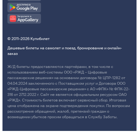
© 2011–2026 Купибилет
Дешевые билеты на самолет и поезд, бронирование и онлайн-
заказ
Ж/Д билеты предоставляются партнёрами, в том числе с
использованием веб-системы ООО «РЖД – Цифровые
пассажирские решения» на основании договора № ЦПР-1282 от
04.04.2024 заключенного с Поставщиком услуг и Договора ООО
«РЖД-Цифровые пассажирские решения» с АО «ФПК» № ФПК-22-
316 от 27.12.2022 г. Сайт не является официальным ресурсом ОАО
«РЖД». Стоимость билетов включает сервисный сбор. Итоговая
цена отображена на экране подтверждения покупки. По вопросам
рассмотрения обращений, жалоб, претензий граждан о
возмещении убытков просим обращаться в Службу Заботы.