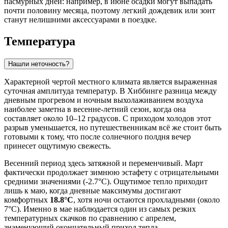
пасмурных дней: например, в июне осадки могут выпадать
почти половину месяца, поэтому легкий дождевик или зонт
станут нелишними аксессуарами в поездке.
Температура
Нашли неточность?
Характерной чертой местного климата является выраженная
суточная амплитуда температур. В
Хиббинге
разница между
дневным прогревом и ночным выхолаживанием воздуха
наиболее заметна в весенне-летний сезон, когда она
составляет около 10–12 градусов. С приходом холодов этот
разрыв уменьшается, но путешественникам всё же стоит быть
готовыми к тому, что после солнечного полдня вечер
принесет ощутимую свежесть.
Весенний период здесь затяжной и переменчивый. Март
фактически продолжает зимнюю эстафету с отрицательными
средними значениями (-2.7°C). Ощутимое тепло приходит
лишь к маю, когда дневные максимумы достигают
комфортных
18.8°C
, хотя ночи остаются прохладными (около
7°C). Именно в мае наблюдается один из самых резких
температурных скачков по сравнению с апрелем,
знаменующий окончательный приход тепла.