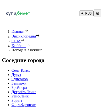
₽, RUB
Главная
Энциклопедия
США
Хиббинг
Погода в Хиббинг
Соседние города
Сент-Клауд
Дулут
Супериор
Бемиджи
Брейнерд
Детройт-Лейкс
Райс-Лейк
Бодетт
Форт-Фрэнсис