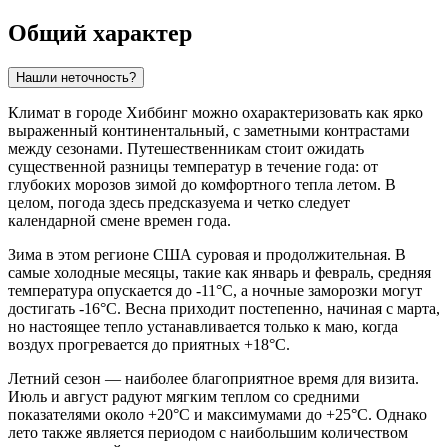
Общий характер
Нашли неточность?
Климат в городе
Хиббинг
можно охарактеризовать как ярко
выраженный континентальный, с заметными контрастами
между сезонами. Путешественникам стоит ожидать
существенной разницы температур в течение года: от
глубоких морозов зимой до комфортного тепла летом. В
целом, погода здесь предсказуема и четко следует
календарной смене времен года.
Зима в этом регионе США суровая и продолжительная. В
самые холодные месяцы, такие как январь и февраль, средняя
температура опускается до -11°C, а ночные заморозки могут
достигать -16°C. Весна приходит постепенно, начиная с марта,
но настоящее тепло устанавливается только к маю, когда
воздух прогревается до приятных +18°C.
Летний сезон — наиболее благоприятное время для визита.
Июль и август радуют мягким теплом со средними
показателями около +20°C и максимумами до +25°C. Однако
лето также является периодом с наибольшим количеством