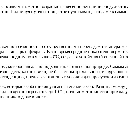
 с осадками заметно возрастает в весенне-летний период, достиг
ратно. Планируя путешествие, стоит учитывать, что даже в самы
аженной сезонностью с существенными перепадами температур в
цы — январь и февраль. В это время средние показатели держатс
редко поднимаются выше -3°C, создавая устойчивый снежный по
лом, которое идеально подходит для отдыха на природе. Самым 
сезон здесь, как правило, не бывает экстремального, изнуряющег
 тенденцию, предлагая отличные условия для прогулок и активн
суток, которые особенно ощутимы в теплый сезон. Разница меж
огда воздух прогревается до 19°C, ночь может принести прохлад
ственникам даже в июле.