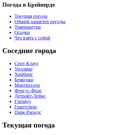
Погода в Брейнерде
Текущая погода
Общий характер погоды
Температура
Осадки
Что взять с собой
Соседние города
Сент-Клауд
Уиллмар
Хиббинг
Бемиджи
Монтиселло
Фергус-Фолс
Детройт-Лейкс
Гленвуд
Грантсберг
Парк-Рапидс
Текущая погода