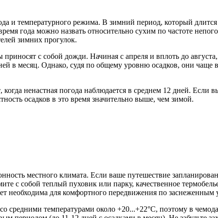
да и температурного режима. В зимний период, который длится 
ремя года можно назвать относительно сухим по частоте непогод
телей зимних прогулок.
 приносят с собой дожди. Начиная с апреля и вплоть до августа,
ней в месяц. Однако, судя по общему уровню осадков, они чаще 
т
, когда ненастная погода наблюдается в среднем 12 дней. Если 
ятность осадков в это время значительно выше, чем зимой.
онность местного климата. Если ваше путешествие запланировано
ьмите с собой теплый пуховик или парку, качественное термобель
дет необходима для комфортного передвижения по заснеженным 
со средними температурами около +20...+22°C, поэтому в чемо
вым периодом (до 11-12 дней с осадками в месяц). Не забудьте 