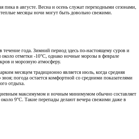
ая пика в августе. Весна и осень служат переходными сезонами,
е теплые месяцы ночи могут быть довольно свежими.
 течение года. Зимний период здесь по-настоящему суров и
я около отметки -10°C, однако ночные морозы в феврале
кров и морозную атмосферу.
жарким месяцем традиционно является июль, когда средняя
о зноя; погода остается комфортной со средними показателями
ого отдыха.
ду дневным максимумом и ночным минимумом обычно составляет
у около 9°C. Такие перепады делают вечера свежими даже в