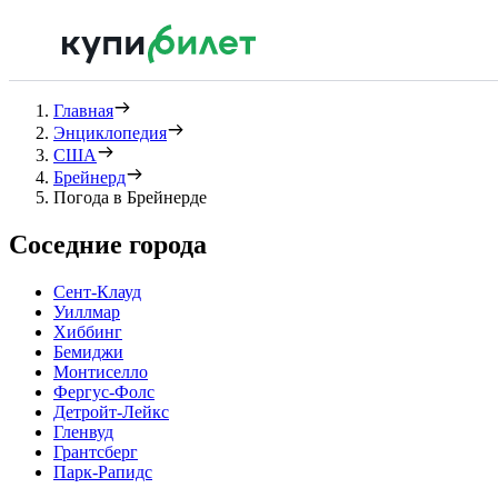
Главная
Энциклопедия
США
Брейнерд
Погода в Брейнерде
Соседние города
Сент-Клауд
Уиллмар
Хиббинг
Бемиджи
Монтиселло
Фергус-Фолс
Детройт-Лейкс
Гленвуд
Грантсберг
Парк-Рапидс