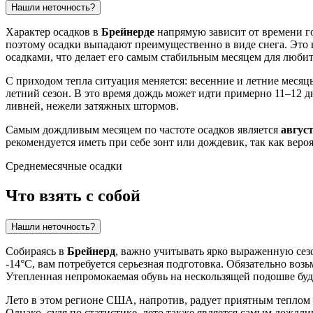
Нашли неточность?
Характер осадков в
Брейнерде
напрямую зависит от времени го
поэтому осадки выпадают преимущественно в виде снега. Это в
осадками, что делает его самым стабильным месяцем для люби
С приходом тепла ситуация меняется: весенние и летние месяцы
летний сезон. В это время дождь может идти примерно 11–12 д
ливней, нежели затяжных штормов.
Самым дождливым месяцем по частоте осадков является
авгус
рекомендуется иметь при себе зонт или дождевик, так как веро
Среднемесячные осадки
Что взять с собой
Нашли неточность?
Собираясь в
Брейнерд
, важно учитывать ярко выраженную сез
-14°C, вам потребуется серьезная подготовка. Обязательно воз
Утепленная непромокаемая обувь на нескользящей подошве бу
Лето в этом регионе США, напротив, радует приятным теплом 
Однако, судя по статистике, лето также является самым дождли