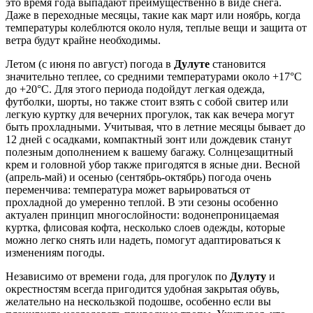
это время года выпадают преимущественно в виде снега.
Даже в переходные месяцы, такие как март или ноябрь, когда
температуры колеблются около нуля, теплые вещи и защита от
ветра будут крайне необходимы.
Летом (с июня по август) погода в
Дулуте
становится
значительно теплее, со средними температурами около +17°C
до +20°C. Для этого периода подойдут легкая одежда,
футболки, шорты, но также стоит взять с собой свитер или
легкую куртку для вечерних прогулок, так как вечера могут
быть прохладными. Учитывая, что в летние месяцы бывает до
12 дней с осадками, компактный зонт или дождевик станут
полезным дополнением к вашему багажу. Солнцезащитный
крем и головной убор также пригодятся в ясные дни. Весной
(апрель-май) и осенью (сентябрь-октябрь) погода очень
переменчива: температура может варьироваться от
прохладной до умеренно теплой. В эти сезоны особенно
актуален принцип многослойности: водонепроницаемая
куртка, флисовая кофта, несколько слоев одежды, которые
можно легко снять или надеть, помогут адаптироваться к
изменениям погоды.
Независимо от времени года, для прогулок по
Дулуту
и
окрестностям всегда пригодится удобная закрытая обувь,
желательно на нескользкой подошве, особенно если вы