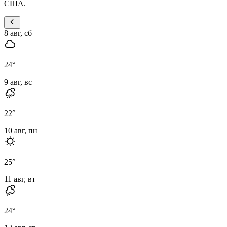
США.
8 авг, сб
24
°
9 авг, вс
22
°
10 авг, пн
25
°
11 авг, вт
24
°