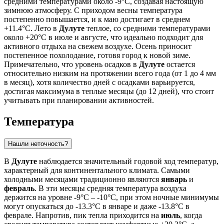
средними температурами около -9°C, создавая настоящую
зимнюю атмосферу. С приходом весны температура
постепенно повышается, и к маю достигает в среднем
+11.4°C. Лето в
Дулуте
теплое, со средними температурами
около +20°C в июле и августе, что идеально подходит для
активного отдыха на свежем воздухе. Осень приносит
постепенное похолодание, готовя город к новой зиме.
Примечательно, что уровень осадков в
Дулуте
остается
относительно низким на протяжении всего года (от 1 до 4 мм
в месяц), хотя количество дней с осадками варьируется,
достигая максимума в теплые месяцы (до 12 дней), что стоит
учитывать при планировании активностей.
Температура
Нашли неточность?
В
Дулуте
наблюдается значительный годовой ход температур,
характерный для континентального климата. Самыми
холодными месяцами традиционно являются
январь
и
февраль
. В эти месяцы средняя температура воздуха
держится на уровне -9°C – -10°C, при этом ночные минимумы
могут опускаться до -13.3°C в январе и даже -13.8°C в
феврале. Напротив, пик тепла приходится на
июль
, когда