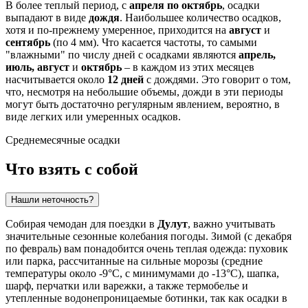
В более теплый период, с
апреля по октябрь
, осадки
выпадают в виде
дождя
. Наибольшее количество осадков,
хотя и по-прежнему умеренное, приходится на
август
и
сентябрь
(по 4 мм). Что касается частоты, то самыми
"влажными" по числу дней с осадками являются
апрель,
июль, август
и
октябрь
– в каждом из этих месяцев
насчитывается около
12 дней
с дождями. Это говорит о том,
что, несмотря на небольшие объемы, дожди в эти периоды
могут быть достаточно регулярным явлением, вероятно, в
виде легких или умеренных осадков.
Среднемесячные осадки
Что взять с собой
Нашли неточность?
Собирая чемодан для поездки в
Дулут
, важно учитывать
значительные сезонные колебания погоды. Зимой (с декабря
по февраль) вам понадобится очень теплая одежда: пуховик
или парка, рассчитанные на сильные морозы (средние
температуры около -9°C, с минимумами до -13°C), шапка,
шарф, перчатки или варежки, а также термобелье и
утепленные водонепроницаемые ботинки, так как осадки в