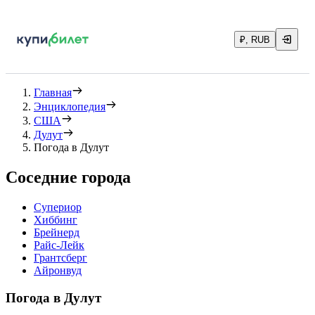
₽, RUB
Главная
Энциклопедия
США
Дулут
Погода в Дулут
Соседние города
Супериор
Хиббинг
Брейнерд
Райс-Лейк
Грантсберг
Айронвуд
Погода в Дулут