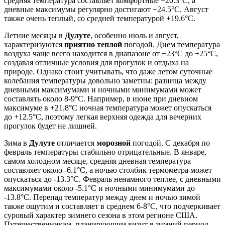
средняя температура составляет комфортные +20.3°C, а
дневные максимумы регулярно достигают +24.5°C. Август
также очень теплый, со средней температурой +19.6°C.
Летние месяцы в
Дулуте
, особенно июль и август,
характеризуются
приятно теплой
погодой. Днем температура
воздуха чаще всего находится в диапазоне от +23°C до +25°C,
создавая отличные условия для прогулок и отдыха на
природе. Однако стоит учитывать, что даже летом суточные
колебания температуры довольно заметны: разница между
дневными максимумами и ночными минимумами может
составлять около 8-9°C. Например, в июне при дневном
максимуме в +21.8°C ночная температура может опускаться
до +12.5°C, поэтому легкая верхняя одежда для вечерних
прогулок будет не лишней.
Зима в
Дулуте
отличается
морозной
погодой. С декабря по
февраль температуры стабильно отрицательные. В январе,
самом холодном месяце, средняя дневная температура
составляет около -6.1°C, а ночью столбик термометра может
опускаться до -13.3°C. Февраль ненамного теплее, с дневными
максимумами около -5.1°C и ночными минимумами до
-13.8°C. Перепад температур между днем и ночью зимой
также ощутим и составляет в среднем 6-8°C, что подчеркивает
суровый характер зимнего сезона в этом регионе США.
Путешественникам, планирующим визит в зимний период,