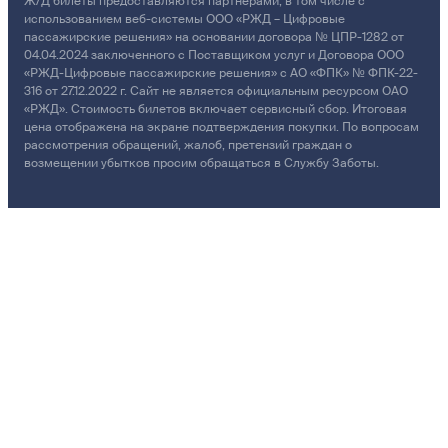
Ж/Д билеты предоставляются партнёрами, в том числе с
использованием веб-системы ООО «РЖД – Цифровые
пассажирские решения» на основании договора № ЦПР-1282 от
04.04.2024 заключенного с Поставщиком услуг и Договора ООО
«РЖД-Цифровые пассажирские решения» с АО «ФПК» № ФПК-22-
316 от 27.12.2022 г. Сайт не является официальным ресурсом ОАО
«РЖД». Стоимость билетов включает сервисный сбор. Итоговая
цена отображена на экране подтверждения покупки. По вопросам
рассмотрения обращений, жалоб, претензий граждан о
возмещении убытков просим обращаться в Службу Заботы.