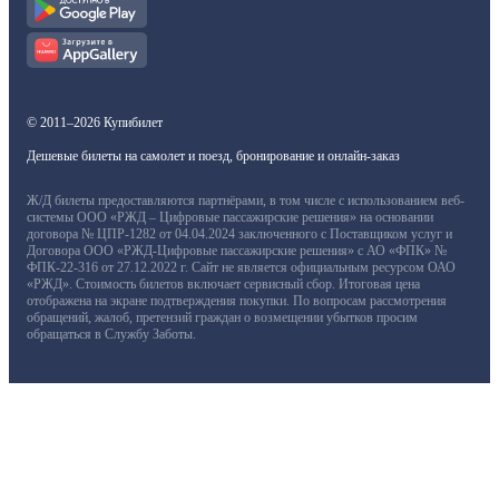
© 2011–2026 Купибилет
Дешевые билеты на самолет и поезд, бронирование и онлайн-заказ
Ж/Д билеты предоставляются партнёрами, в том числе с использованием веб-
системы ООО «РЖД – Цифровые пассажирские решения» на основании
договора № ЦПР-1282 от 04.04.2024 заключенного с Поставщиком услуг и
Договора ООО «РЖД-Цифровые пассажирские решения» с АО «ФПК» №
ФПК-22-316 от 27.12.2022 г. Сайт не является официальным ресурсом ОАО
«РЖД». Стоимость билетов включает сервисный сбор. Итоговая цена
отображена на экране подтверждения покупки. По вопросам рассмотрения
обращений, жалоб, претензий граждан о возмещении убытков просим
обращаться в Службу Заботы.