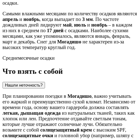
осадки.
Самыми влажными месяцами по количеству осадков являются
апрель
и
ноябрь
, когда выпадает по
3 мм
. По частоте
дождливых дней лидируют
май
,
июль
и
ноябрь
– в каждом
из них в среднем по
17 дней
с осадками. Наиболее сухими
месяцами, как уже упоминалось, являются январь, февраль,
март и декабрь. Снег для
Могадишо
не характерен из-за
высоких температур круглый год.
Среднемесячные осадки
Что взять с собой
Нашли неточность?
При планировании поездки в
Могадишо
, важно учитывать
его жаркий и преимущественно сухой климат. Независимо от
времени года, основу вашего гардероба должна составлять
легкая, дышащая одежда
из натуральных тканей, таких как
хлопок или лен. Предпочтение отдавайте светлым тонам,
которые лучше отражают солнечные лучи. Обязательно
возьмите с собой
солнцезащитный крем
с высоким SPF,
солнцезащитные очки
и головной убор (например, шляпу с