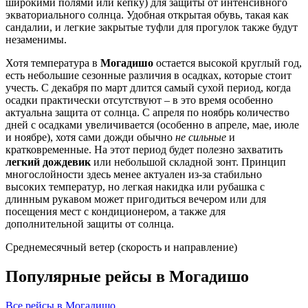
широкими полями или кепку) для защиты от интенсивного
экваториального солнца. Удобная открытая обувь, такая как
сандалии, и легкие закрытые туфли для прогулок также будут
незаменимы.
Хотя температура в
Могадишо
остается высокой круглый год,
есть небольшие сезонные различия в осадках, которые стоит
учесть. С декабря по март длится самый сухой период, когда
осадки практически отсутствуют – в это время особенно
актуальна защита от солнца. С апреля по ноябрь количество
дней с осадками увеличивается (особенно в апреле, мае, июле
и ноябре), хотя сами дожди обычно
не сильные
и
кратковременные. На этот период будет полезно захватить
легкий дождевик
или небольшой складной зонт. Принцип
многослойности здесь менее актуален из-за стабильно
высоких температур, но легкая накидка или рубашка с
длинным рукавом может пригодиться вечером или для
посещения мест с кондиционером, а также для
дополнительной защиты от солнца.
Среднемесячный ветер (скорость и направление)
Популярные рейсы в Могадишо
Все рейсы в Могадишо