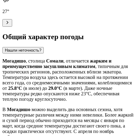
27
°
Общий характер погоды
Нашли неточность?
Могадишо
, столица
Сомали
, отличается
жарким и
преимущественно засушливым климатом
, типичным для
тропических регионов, расположенных вблизи экватора.
Температура воздуха здесь остается высокой на протяжении
всего года, со среднемесячными значениями, колеблющимися
от
25.8°C
(в июле) до
29.0°C
(в марте). Даже ночные
температуры редко опускаются ниже 23°C, обеспечивая
теплую погоду круглосуточно.
В
Могадишо
можно выделить два основных сезона, хотя
температурные различия между ними невелики. Более жаркий
и сухой период обычно приходится на месяцы с января по
март, когда средние температуры достигают своего пика, а
осадки практически отсутствуют. С апреля по ноябрь