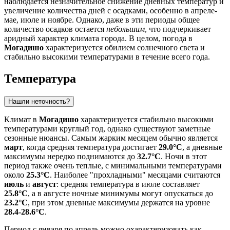
наблюдается незначительное снижение дневных температур и
увеличение количества дней с осадками, особенно в апреле-
мае, июле и ноябре. Однако, даже в эти периоды общее
количество осадков остается
небольшим
, что подчеркивает
аридный характер климата города. В целом, погода в
Могадишо
характеризуется обилием солнечного света и
стабильно высокими температурами в течение всего года.
Температура
Нашли неточность?
Климат в
Могадишо
характеризуется стабильно высокими
температурами круглый год, однако существуют заметные
сезонные нюансы. Самым жарким месяцем обычно является
март
, когда средняя температура достигает
29.0°C
, а дневные
максимумы нередко поднимаются до
32.7°C
. Ночи в этот
период также очень теплые, с минимальными температурами
около
25.3°C
. Наиболее "прохладными" месяцами считаются
июль
и
август
: средняя температура в июле составляет
25.8°C
, а в августе ночные минимумы могут опускаться до
23.2°C
, при этом дневные максимумы держатся на уровне
28.4-28.6°C
.
Период с января по апрель можно охарактеризовать как