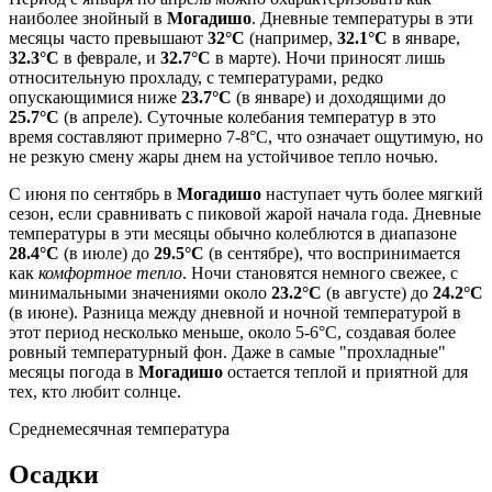
наиболее знойный в
Могадишо
. Дневные температуры в эти
месяцы часто превышают
32°C
(например,
32.1°C
в январе,
32.3°C
в феврале, и
32.7°C
в марте). Ночи приносят лишь
относительную прохладу, с температурами, редко
опускающимися ниже
23.7°C
(в январе) и доходящими до
25.7°C
(в апреле). Суточные колебания температур в это
время составляют примерно 7-8°C, что означает ощутимую, но
не резкую смену жары днем на устойчивое тепло ночью.
С июня по сентябрь в
Могадишо
наступает чуть более мягкий
сезон, если сравнивать с пиковой жарой начала года. Дневные
температуры в эти месяцы обычно колеблются в диапазоне
28.4°C
(в июле) до
29.5°C
(в сентябре), что воспринимается
как
комфортное тепло
. Ночи становятся немного свежее, с
минимальными значениями около
23.2°C
(в августе) до
24.2°C
(в июне). Разница между дневной и ночной температурой в
этот период несколько меньше, около 5-6°C, создавая более
ровный температурный фон. Даже в самые "прохладные"
месяцы погода в
Могадишо
остается теплой и приятной для
тех, кто любит солнце.
Среднемесячная температура
Осадки