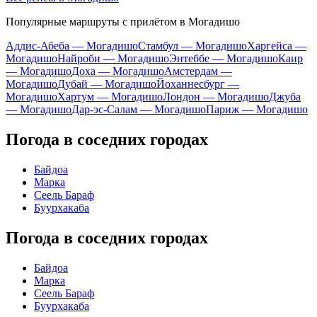
Популярные маршруты с прилётом в Могадишо
Аддис-Абеба — Могадишо
Стамбул — Могадишо
Харгейса —
Могадишо
Найроби — Могадишо
Энтеббе — Могадишо
Каир
— Могадишо
Доха — Могадишо
Амстердам —
Могадишо
Дубай — Могадишо
Йоханнесбург —
Могадишо
Хартум — Могадишо
Лондон — Могадишо
Джуба
— Могадишо
Дар-эс-Салам — Могадишо
Париж — Могадишо
Погода в соседних городах
Байдоа
Марка
Сеель Бараф
Буурхакаба
Погода в соседних городах
Байдоа
Марка
Сеель Бараф
Буурхакаба