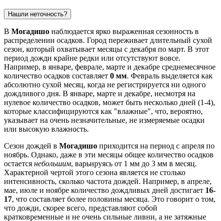
Нашли неточность?
В
Могадишо
наблюдается ярко выраженная сезонность в
распределении осадков. Город переживает длительный сухой
сезон, который охватывает месяцы с декабря по март. В этот
период дожди крайне редки или отсутствуют вовсе.
Например, в январе, феврале, марте и декабре среднемесячное
количество осадков составляет
0 мм
. Февраль выделяется как
абсолютно сухой месяц, когда не регистрируется ни одного
дождливого дня. В январе, марте и декабре, несмотря на
нулевое количество осадков, может быть несколько дней (1-4),
которые классифицируются как "влажные", что, вероятно,
указывает на очень незначительные, не измеряемые осадки
или высокую влажность.
Сезон дождей в
Могадишо
приходится на период с апреля по
ноябрь. Однако, даже в эти месяцы общее количество осадков
остается
небольшим
, варьируясь от 1 мм до 3 мм в месяц.
Характерной чертой этого сезона является не столько
интенсивность, сколько частота дождей. Например, в апреле,
мае, июле и ноябре количество дождливых дней достигает
16-
17
, что составляет более половины месяца. Это говорит о том,
что дожди, скорее всего, представляют собой
кратковременные и не очень сильные ливни, а не затяжные