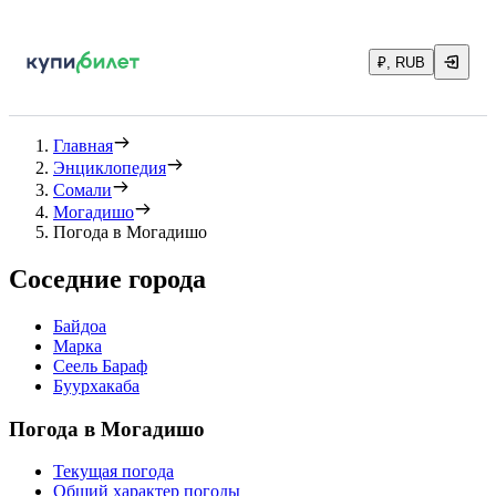
₽, RUB
Главная
Энциклопедия
Сомали
Могадишо
Погода в Могадишо
Соседние города
Байдоа
Марка
Сеель Бараф
Буурхакаба
Погода в Могадишо
Текущая погода
Общий характер погоды