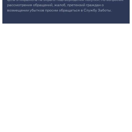
рассмотрения обращений, жалоб, претензий граждан о
возмещении убытков просим обращаться в Службу Заботы.