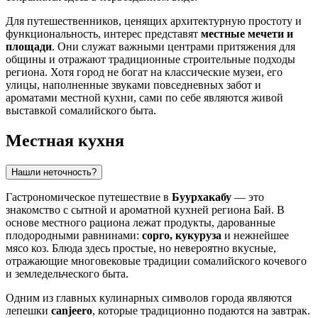
Для путешественников, ценящих архитектурную простоту и
функциональность, интерес представят
местные мечети и
площади
. Они служат важными центрами притяжения для
общины и отражают традиционные строительные подходы
региона. Хотя город не богат на классические музеи, его
улицы, наполненные звуками повседневных забот и
ароматами местной кухни, сами по себе являются живой
выставкой сомалийского быта.
Местная кухня
Нашли неточность?
Гастрономическое путешествие в
Буурхакабу
— это
знакомство с сытной и ароматной кухней региона Бай. В
основе местного рациона лежат продукты, дарованные
плодородными равнинами:
сорго, кукуруза
и нежнейшее
мясо коз. Блюда здесь простые, но невероятно вкусные,
отражающие многовековые традиции сомалийского кочевого
и земледельческого быта.
Одним из главных кулинарных символов города являются
лепешки
canjeero
, которые традиционно подаются на завтрак.