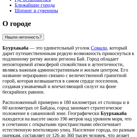
Ближайшие города
Шопинг и сувениры
О городе
Нашли неточность?
Буурхакаба
— это удивительный уголок
Сомали
, который
дарит путешественникам редкую возможность прикоснуться к
подлинному ритму жизни региона Бай. Город обладает
неповторимой атмосферой спокойствия и аутентичности,
являясь важным административным и жилым центром. Его
название неразрывно связано с величественной гранитной
горой, которая возвышается в самом сердце поселения,
создавая узнаваемый и впечатляющий силуэт на фоне
бескрайних равнин.
Расположенный примерно в 180 километрах от столицы и в
60 километрах от Байдоа, город занимает стратегическое
положение в саванновой зоне. Географически
Буурхакаба
находится на высоте около 196 метров над уровнем моря, что
в сочетании с открытыми пространствами обеспечивает
естественную вентиляцию улиц. Население города, по разным
оценкам, составляет от 126 до 360 тысяч человек, что делает