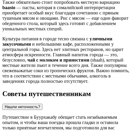
Также обязательно стоит попробовать местную вариацию
baasto
— пасты, которая в сомалийской интерпретации
приобретает особый вкус благодаря сочетанию с пряным
тушеным мясом и овощами. Рис с мясом — еще один фаворит
обеденного стола, который здесь готовят с добавлением
уникальных местных специй.
Культура питания в городе тесно связана с
уличными
закусочными
и небольшими кафе, расположенными у
центральной горы. Здесь нет элитных ресторанов, но царит
атмосфера искренности. Главный напиток города — это,
безусловно,
чай с молоком и пряностями
(shaah), который
местные жители пьют в течение всего дня. Также популярны
свежевыжатые соки из тропических фруктов. Важно помнить,
что в соответствии с местными обычаями, алкоголь в
заведениях города полностью отсутствует.
Советы путешественникам
Нашли неточность?
Путешествие в Буурхакабу обещает стать незабываемым
опытом, и чтобы ваша поездка прошла гладко и оставила
только приятные впечатления, мы подготовили для вас