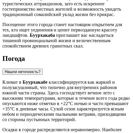
туристических аттракционов, зато есть искреннее
гостеприимство местных жителей и возможность увидеть
традиционный сомалийский уклад жизни без прикрас.
Посещение этого города станет настоящим открытием для
тех, кто ищет уединения и ценит первозданную красоту
ландшафтов.
Буурхакаба
приглашает вас насладиться
тишиной провинциальной жизни и величественным
спокойствием древних гранитных скал.
Погода
Нашли неточность?
Климат в
Буурхакабе
классифицируется как жаркий и
полузасушливый, что типично для внутренних районов
южной части страны. Здесь господствует вечное лето с
высокими температурами, которые в течение всего года редко
опускаются ниже отметки в +22°C ночью и часто превышают
+35°C в дневные часы. Сухой сезон характеризуется ясным
небом и периодическими пыльными ветрами, приходящими
со стороны пустынных территорий.
Осадки в городе распределяются неравномерно. Наиболее