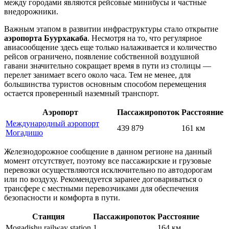
между городами являются рейсовые минибусы и частные
внедорожники.
Важным этапом в развитии инфраструктуры стало открытие
аэропорта Буурхакаба
. Несмотря на то, что регулярное
авиасообщение здесь еще только налаживается и количество
рейсов ограничено, появление собственной воздушной
гавани значительно сокращает время в пути из столицы —
перелет занимает всего около часа. Тем не менее, для
большинства туристов основным способом перемещения
остается проверенный наземный транспорт.
Аэропорт
Пассажиропоток
Расстояние
Международный аэропорт
439 879
161 км
Могадишо
Железнодорожное сообщение в данном регионе на данный
момент отсутствует, поэтому все пассажирские и грузовые
перевозки осуществляются исключительно по автодорогам
или по воздуху. Рекомендуется заранее договариваться о
трансфере с местными перевозчиками для обеспечения
безопасности и комфорта в пути.
Станция
Пассажиропоток
Расстояние
Mogadishu railway station
1
164 км