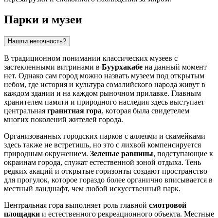
Парки и музеи
Нашли неточность?
В традиционном понимании классических музеев с
застекленными витринами в
Буурхакабе
на данный момент
нет. Однако сам город можно назвать музеем под открытым
небом, где история и культура сомалийского народа живут в
каждом здании и на каждом рыночном прилавке. Главным
хранителем памяти и природного наследия здесь выступает
центральная
гранитная гора
, которая была свидетелем
многих поколений жителей города.
Организованных городских парков с аллеями и скамейками
здесь также не встретишь, но это с лихвой компенсируется
природным окружением.
Зеленые равнины
, подступающие к
окраинам города, служат естественной зоной отдыха. Тень
редких акаций и открытые горизонты создают пространство
для прогулок, которое гораздо более органично вписывается в
местный ландшафт, чем любой искусственный парк.
Центральная гора выполняет роль главной
смотровой
площадки
и естественного рекреационного объекта. Местные