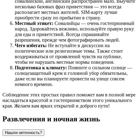
сомалийский, английский распространен мало. Выучите
несколько базовых фраз приветствия — это всегда
располагает местных жителей. SIM-карту лучше
приобрести сразу по прибытии в страну.
Местный этикет:
Сомалийцы — очень гостеприимный
народ. Здоровайтесь вежливо, используйте правую руку
для еды и приветствий. Всегда спрашивайте
разрешения, прежде чем фотографировать людей.
Чего избегать:
Не вступайте в дискуссии на
политические или религиозные темы. Также стоит
воздерживаться от проявлений чувств на публике,
чтобы не нарушать местные нормы поведения.
Подготовка к климату:
Помните о сильном солнце —
солнцезащитный крем и головной убор обязательны,
даже если вы планируете провести на улице совсем
немного времени.
Соблюдение этих простых правил поможет вам в полной мере
насладиться красотой и гостеприимством этого уникального
края. Желаем вам ярких открытий и доброго пути!
Развлечения и ночная жизнь
Нашли неточность?