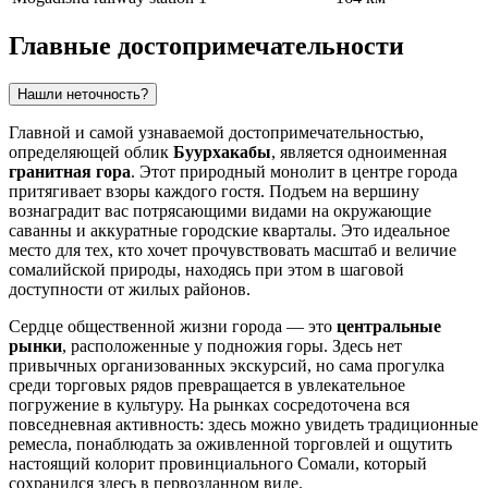
Главные достопримечательности
Нашли неточность?
Главной и самой узнаваемой достопримечательностью,
определяющей облик
Буурхакабы
, является одноименная
гранитная гора
. Этот природный монолит в центре города
притягивает взоры каждого гостя. Подъем на вершину
вознаградит вас потрясающими видами на окружающие
саванны и аккуратные городские кварталы. Это идеальное
место для тех, кто хочет прочувствовать масштаб и величие
сомалийской природы, находясь при этом в шаговой
доступности от жилых районов.
Сердце общественной жизни города — это
центральные
рынки
, расположенные у подножия горы. Здесь нет
привычных организованных экскурсий, но сама прогулка
среди торговых рядов превращается в увлекательное
погружение в культуру. На рынках сосредоточена вся
повседневная активность: здесь можно увидеть традиционные
ремесла, понаблюдать за оживленной торговлей и ощутить
настоящий колорит провинциального Сомали, который
сохранился здесь в первозданном виде.