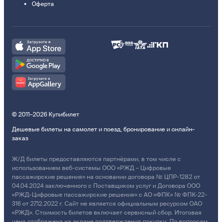
Оферта
© 2011–2026 Купибилет
Дешевые билеты на самолет и поезд, бронирование и онлайн-
заказ
Ж/Д билеты предоставляются партнёрами, в том числе с
использованием веб-системы ООО «РЖД – Цифровые
пассажирские решения» на основании договора № ЦПР-1282 от
04.04.2024 заключенного с Поставщиком услуг и Договора ООО
«РЖД-Цифровые пассажирские решения» с АО «ФПК» № ФПК-22-
316 от 27.12.2022 г. Сайт не является официальным ресурсом ОАО
«РЖД». Стоимость билетов включает сервисный сбор. Итоговая
цена отображена на экране подтверждения покупки. По вопросам