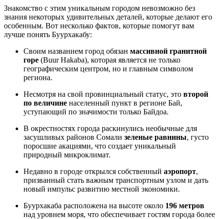
Знакомство с этим уникальным городом невозможно без
знания некоторых удивительных деталей, которые делают его
особенным. Вот несколько фактов, которые помогут вам
лучше понять Буурхакабу:
Своим названием город обязан
массивной гранитной
горе
(Buur Hakaba), которая является не только
географическим центром, но и главным символом
региона.
Несмотря на свой провинциальный статус, это
второй
по величине
населенный пункт в регионе Бай,
уступающий по значимости только Байдоа.
В окрестностях города раскинулись необычные для
засушливых районов Сомали
зеленые равнины
, густо
поросшие акациями, что создает уникальный
природный микроклимат.
Недавно в городе открылся собственный
аэропорт
,
призванный стать важным транспортным узлом и дать
новый импульс развитию местной экономики.
Буурхакаба расположена на высоте около
196 метров
над уровнем моря, что обеспечивает гостям города более