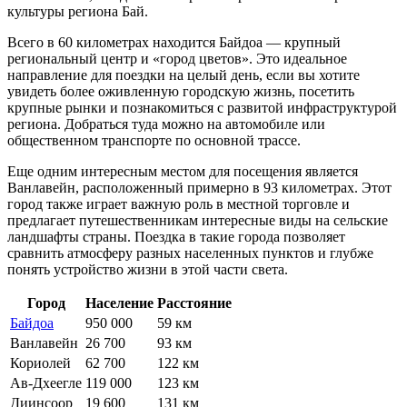
культуры региона Бай.
Всего в 60 километрах находится
Байдоа
— крупный
региональный центр и «город цветов». Это идеальное
направление для поездки на целый день, если вы хотите
увидеть более оживленную городскую жизнь, посетить
крупные рынки и познакомиться с развитой инфраструктурой
региона. Добраться туда можно на автомобиле или
общественном транспорте по основной трассе.
Еще одним интересным местом для посещения является
Ванлавейн
, расположенный примерно в 93 километрах. Этот
город также играет важную роль в местной торговле и
предлагает путешественникам интересные виды на сельские
ландшафты страны. Поездка в такие города позволяет
сравнить атмосферу разных населенных пунктов и глубже
понять устройство жизни в этой части света.
Город
Население
Расстояние
Байдоа
950 000
59 км
Ванлавейн
26 700
93 км
Кориолей
62 700
122 км
Ав-Дхеегле
119 000
123 км
Диинсоор
19 600
131 км