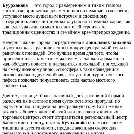
Буурхакаба
— это город с размеренным и тихим темпом
жизни, где привычные для мегаполисов шумные развлечения
уступают место душевным встречам и спокойному
созерцанию. Здесь нет ночных клубов или шумных баров, так
как культура отдыха местных жителей строится на
традиционных ценностях и семейном времяпрепровождении.
Вечерняя жизнь города сосредоточена в
локальных чайханах
и уютных кафе, расположенных вокруг центральной горы и
рыночных площадей. Это лучшее время для того, чтобы
присоединиться к местным жителям за чашкой ароматного
чая, обсудить новости и насладиться прохладой, приходящей
на смену дневному зною. Атмосфера в таких заведениях
исключительно дружелюбная, а отсутствие туристического
пафоса позволяет почувствовать себя частью местного
сообщества.
Для тех, кто ищет более активный досуг, основной формой
развлечения в светлое время суток остаются прогулки по
окрестностям и подъем на центральную гору. Если же вам
захочется более ярких событий или посещения крупных
торговых центров, стоит отправиться в региональный центр
Байдоа или столицу, так как
Буурхакаба
остается оазисом
тишины и аутентичности, предназначенным скорее для
перезагрузки и спокойного наблюдения за миром.