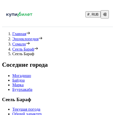
₽, RUB
Главная
Энциклопедия
Сомали
Сеель Бараф
Сеель Бараф
Соседние города
Могадишо
Байдоа
Марка
Буурхакаба
Сеель Бараф
Текущая погода
Общий характер