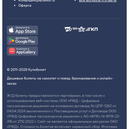
Конфиденциальность
Все вопросы и ответы
Оферта
© 2011–2026 Купибилет
Дешевые билеты на самолет и поезд, бронирование и онлайн-
заказ
Ж/Д билеты предоставляются партнёрами, в том числе с
использованием веб-системы ООО «РЖД – Цифровые
пассажирские решения» на основании договора № ЦПР-1282 от
04.04.2024 заключенного с Поставщиком услуг и Договора ООО
«РЖД-Цифровые пассажирские решения» с АО «ФПК» № ФПК-22-
316 от 27.12.2022 г. Сайт не является официальным ресурсом ОАО
«РЖД». Стоимость билетов включает сервисный сбор. Итоговая