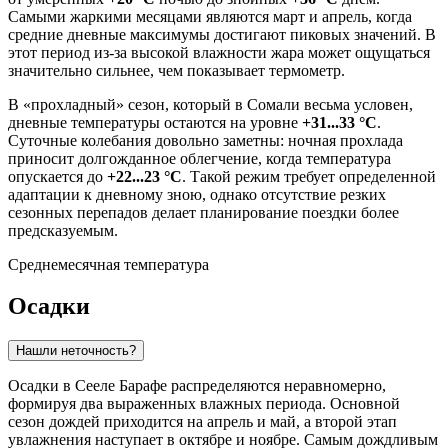
Самыми жаркими месяцами являются март и апрель, когда
средние дневные максимумы достигают пиковых значений. В
этот период из-за высокой влажности жара может ощущаться
значительно сильнее, чем показывает термометр.
В «прохладный» сезон, который в
Сомали
весьма условен,
дневные температуры остаются на уровне
+31...33 °C
.
Суточные колебания довольно заметны: ночная прохлада
приносит долгожданное облегчение, когда температура
опускается до
+22...23 °C
. Такой режим требует определенной
адаптации к дневному зною, однако отсутствие резких
сезонных перепадов делает планирование поездки более
предсказуемым.
Среднемесячная температура
Осадки
Нашли неточность?
Осадки в
Сееле Барафе
распределяются неравномерно,
формируя два выраженных влажных периода. Основной
сезон дождей приходится на апрель и май, а второй этап
увлажнения наступает в октябре и ноябре. Самым дождливым