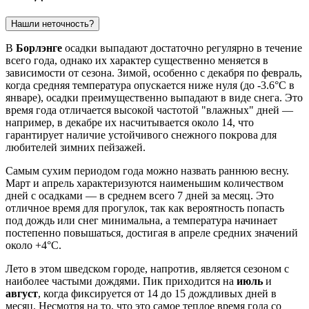
Нашли неточность?
В
Борлэнге
осадки выпадают достаточно регулярно в течение
всего года, однако их характер существенно меняется в
зависимости от сезона. Зимой, особенно с декабря по февраль,
когда средняя температура опускается ниже нуля (до -3.6°C в
январе), осадки преимущественно выпадают в виде снега. Это
время года отличается высокой частотой "влажных" дней —
например, в декабре их насчитывается около 14, что
гарантирует наличие устойчивого снежного покрова для
любителей зимних пейзажей.
Самым сухим периодом года можно назвать раннюю весну.
Март и апрель характеризуются наименьшим количеством
дней с осадками — в среднем всего 7 дней за месяц. Это
отличное время для прогулок, так как вероятность попасть
под дождь или снег минимальна, а температура начинает
постепенно повышаться, достигая в апреле средних значений
около +4°C.
Лето в этом шведском городе, напротив, является сезоном с
наиболее частыми дождями. Пик приходится на
июль
и
август
, когда фиксируется от 14 до 15 дождливых дней в
месяц. Несмотря на то, что это самое теплое время года со