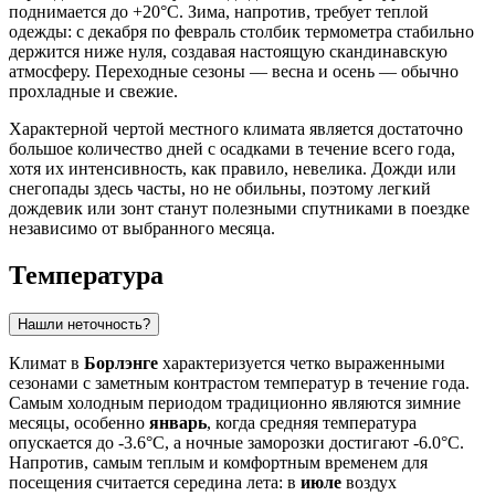
поднимается до +20°C. Зима, напротив, требует теплой
одежды: с декабря по февраль столбик термометра стабильно
держится ниже нуля, создавая настоящую скандинавскую
атмосферу. Переходные сезоны — весна и осень — обычно
прохладные и свежие.
Характерной чертой местного климата является достаточно
большое количество дней с осадками в течение всего года,
хотя их интенсивность, как правило, невелика. Дожди или
снегопады здесь часты, но не обильны, поэтому легкий
дождевик или зонт станут полезными спутниками в поездке
независимо от выбранного месяца.
Температура
Нашли неточность?
Климат в
Борлэнге
характеризуется четко выраженными
сезонами с заметным контрастом температур в течение года.
Самым холодным периодом традиционно являются зимние
месяцы, особенно
январь
, когда средняя температура
опускается до -3.6°C, а ночные заморозки достигают -6.0°C.
Напротив, самым теплым и комфортным временем для
посещения считается середина лета: в
июле
воздух