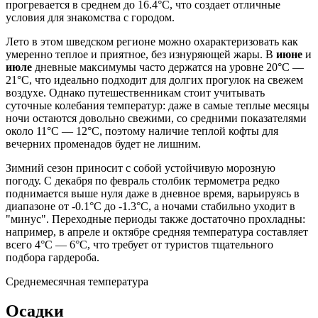
прогревается в среднем до 16.4°C, что создает отличные
условия для знакомства с городом.
Лето в этом шведском регионе можно охарактеризовать как
умеренно теплое и приятное, без изнуряющей жары. В
июне
и
июле
дневные максимумы часто держатся на уровне 20°C —
21°C, что идеально подходит для долгих прогулок на свежем
воздухе. Однако путешественникам стоит учитывать
суточные колебания температур: даже в самые теплые месяцы
ночи остаются довольно свежими, со средними показателями
около 11°C — 12°C, поэтому наличие теплой кофты для
вечерних променадов будет не лишним.
Зимний сезон приносит с собой устойчивую морозную
погоду. С декабря по февраль столбик термометра редко
поднимается выше нуля даже в дневное время, варьируясь в
диапазоне от -0.1°C до -1.3°C, а ночами стабильно уходит в
"минус". Переходные периоды также достаточно прохладны:
например, в апреле и октябре средняя температура составляет
всего 4°C — 6°C, что требует от туристов тщательного
подбора гардероба.
Среднемесячная температура
Осадки