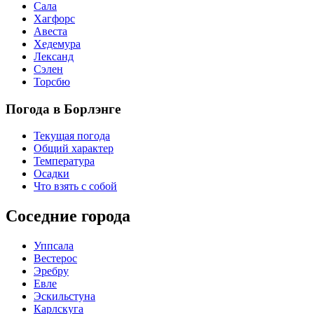
Сала
Хагфорс
Авеста
Хедемура
Лександ
Сэлен
Торсбю
Погода в Борлэнге
Текущая погода
Общий характер
Температура
Осадки
Что взять с собой
Соседние города
Уппсала
Вестерос
Эребру
Евле
Эскильстуна
Карлскуга