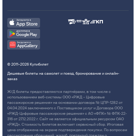
© 2011–2026 Купибилет
Дешевые билеты на самолет и поезд, бронирование и онлайн-
заказ
Ж/Д билеты предоставляются партнёрами, в том числе с
использованием веб-системы ООО «РЖД – Цифровые
пассажирские решения» на основании договора № ЦПР-1282 от
04.04.2024 заключенного с Поставщиком услуг и Договора ООО
«РЖД-Цифровые пассажирские решения» с АО «ФПК» № ФПК-22-
316 от 27.12.2022 г. Сайт не является официальным ресурсом ОАО
«РЖД». Стоимость билетов включает сервисный сбор. Итоговая
цена отображена на экране подтверждения покупки. По вопросам
рассмотрения обращений, жалоб, претензий граждан о