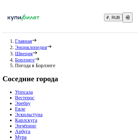
₽, RUB
Главная
Энциклопедия
Швеция
Борлэнге
Погода в Борлэнге
Соседние города
Уппсала
Вестерос
Эребру
Евле
Эскильстуна
Карлскуга
Энчёпинг
Арбуга
Мура